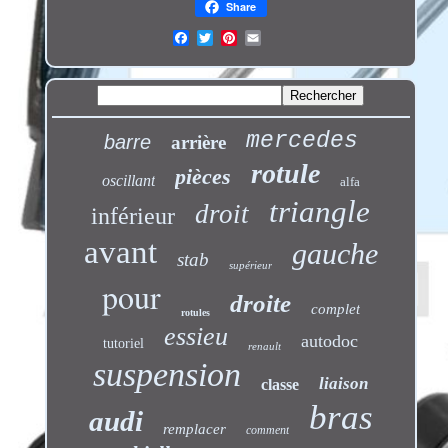
Share
mercedes
barre
arrière
rotule
pièces
oscillant
alfa
triangle
droit
inférieur
avant
gauche
stab
supérieur
pour
droite
complet
rotules
essieu
autodoc
tutoriel
renault
suspension
liaison
classe
bras
audi
remplacer
comment