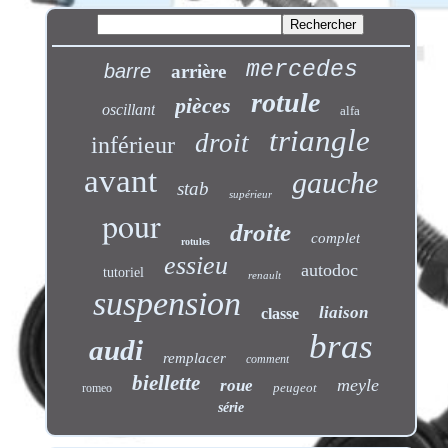
mercedes
barre
arrière
rotule
pièces
oscillant
alfa
triangle
droit
inférieur
avant
gauche
stab
supérieur
pour
droite
complet
rotules
essieu
autodoc
tutoriel
renault
suspension
liaison
classe
bras
audi
remplacer
comment
biellette
meyle
roue
peugeot
romeo
série