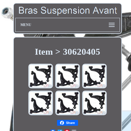
MENU
Item > 30620405
Share