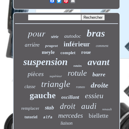
pour
bras
autodoc
série
inférieur
arrière
peugeot
comment
meyle
roue
complet
suspension
avant
rotules
rotule
pièces
barre
supérieur
triangle
droite
classe
romeo
gauche
essieu
oscillant
audi
droit
stab
remplacer
renault
mercedes
biellette
tutoriel
alfa
liaison