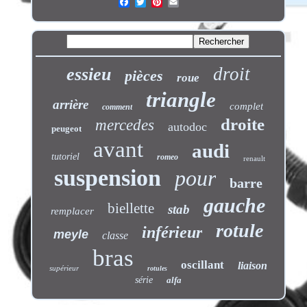
droit
essieu
pièces
roue
triangle
arrière
complet
comment
droite
mercedes
autodoc
peugeot
avant
audi
tutoriel
romeo
renault
suspension
pour
barre
gauche
biellette
stab
remplacer
rotule
inférieur
meyle
classe
bras
oscillant
liaison
supérieur
rotules
série
alfa