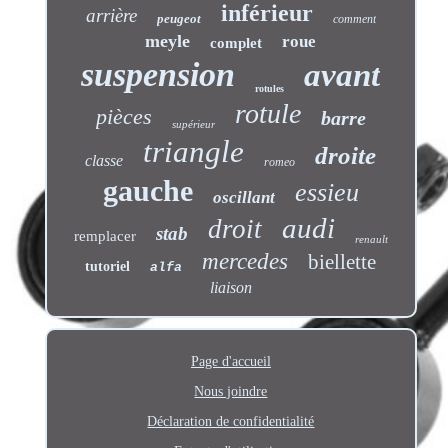
inférieur
arrière
peugeot
comment
meyle
roue
complet
suspension
avant
rotules
rotule
pièces
barre
supérieur
triangle
droite
classe
romeo
gauche
essieu
oscillant
audi
droit
stab
remplacer
renault
mercedes
biellette
tutoriel
alfa
liaison
Page d'accueil
Nous joindre
Déclaration de confidentialité