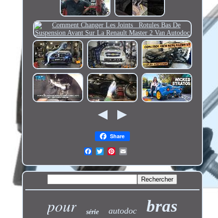
Share
pour
bras
autodoc
série