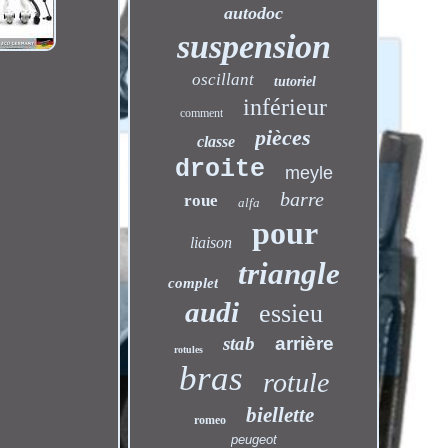
autodoc
suspension
oscillant
tutoriel
inférieur
comment
pièces
classe
droite
meyle
barre
roue
alfa
pour
liaison
triangle
complet
audi
essieu
stab
arrière
rotules
bras
rotule
biellette
romeo
peugeot