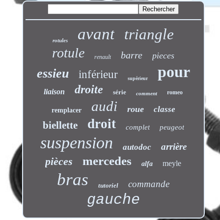
avant
triangle
rotules
rotule
barre
pieces
renault
pour
essieu
inférieur
supérieur
droite
liaison
série
romeo
comment
audi
roue
classe
remplacer
droit
biellette
complet
peugeot
suspension
arrière
autodoc
mercedes
pièces
meyle
alfa
bras
commande
tutoriel
gauche