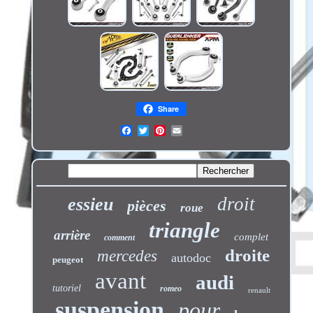
Share
droit
essieu
pièces
roue
triangle
arrière
complet
comment
droite
mercedes
autodoc
peugeot
avant
audi
tutoriel
romeo
renault
suspension
pour