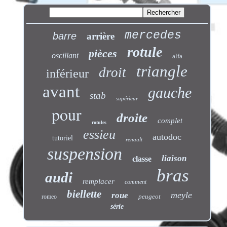
mercedes
barre
arrière
rotule
pièces
oscillant
alfa
triangle
droit
inférieur
avant
gauche
stab
supérieur
pour
droite
complet
rotules
essieu
autodoc
tutoriel
renault
suspension
liaison
classe
bras
audi
remplacer
comment
biellette
meyle
roue
peugeot
romeo
série