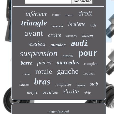
droit
inférieur
roue
romeo
triangle
biellette
alfa
supérieur
avant
arrière
liaison
comment
audi
essieu
autodoc
suspension
pour
tutoriel
pièces
mercedes
barre
complet
gauche
rotule
peugeot
rotules
bras
stab
classe
remplacer
renault
droite
meyle
oscillant
série
Page d'accueil