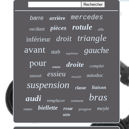
mercedes
barre
arrière
rotule
pièces
oscillant
alfa
triangle
droit
inférieur
avant
gauche
stab
supérieur
pour
droite
complet
rotules
essieu
autodoc
tutoriel
renault
suspension
liaison
classe
bras
audi
remplacer
comment
biellette
meyle
roue
peugeot
romeo
série