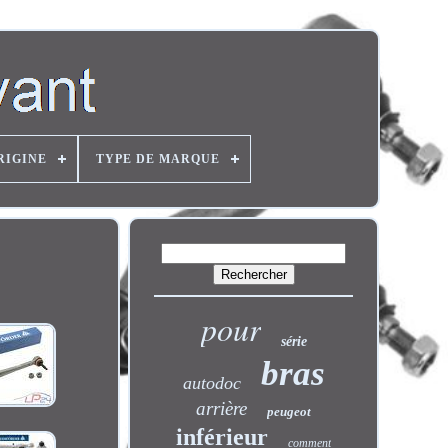
RIGINE
TYPE DE MARQUE
pour
série
bras
autodoc
arrière
peugeot
inférieur
comment