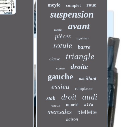
meyle
roue
complet
suspension
avant
rotules
pièces
supérieur
rotule
barre
triangle
classe
droite
romeo
gauche
oscillant
essieu
remplacer
audi
droit
stab
tutoriel
alfa
renault
mercedes
biellette
liaison