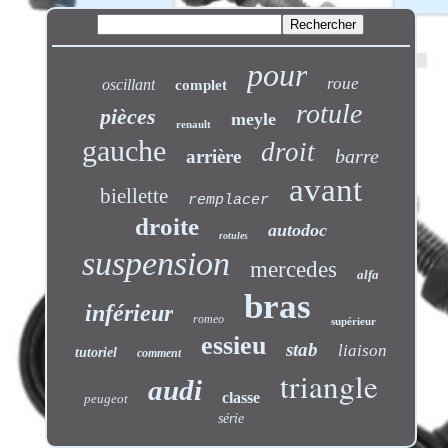
pour
roue
oscillant
complet
rotule
pièces
meyle
renault
gauche
droit
barre
arrière
avant
biellette
remplacer
droite
autodoc
rotules
suspension
mercedes
alfa
bras
inférieur
romeo
supérieur
essieu
stab
liaison
tutoriel
comment
triangle
audi
classe
peugeot
série