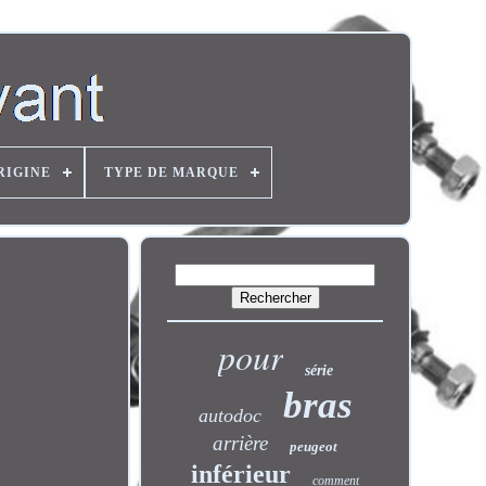
RIGINE
TYPE DE MARQUE
pour
série
bras
autodoc
arrière
peugeot
inférieur
comment