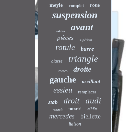
meyle
roue
complet
suspension
avant
rotules
pièces
supérieur
rotule
barre
triangle
classe
droite
romeo
gauche
oscillant
essieu
remplacer
audi
droit
stab
tutoriel
alfa
renault
mercedes
biellette
liaison