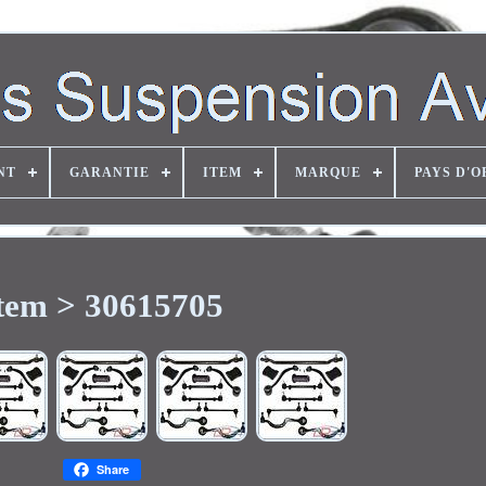
NT
GARANTIE
ITEM
MARQUE
PAYS D'O
tem > 30615705
Share