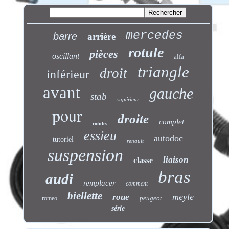
mercedes
barre
arrière
rotule
pièces
oscillant
alfa
triangle
droit
inférieur
avant
gauche
stab
supérieur
pour
droite
complet
rotules
essieu
autodoc
tutoriel
renault
suspension
liaison
classe
bras
audi
remplacer
comment
biellette
meyle
roue
peugeot
romeo
série