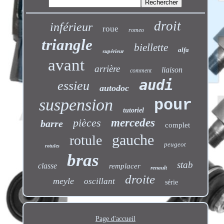
droit
inférieur
roue
romeo
triangle
biellette
alfa
supérieur
avant
arrière
liaison
comment
audi
essieu
autodoc
suspension
pour
tutoriel
pièces
mercedes
barre
complet
gauche
rotule
peugeot
rotules
bras
stab
classe
remplacer
renault
droite
meyle
oscillant
série
Page d'accueil