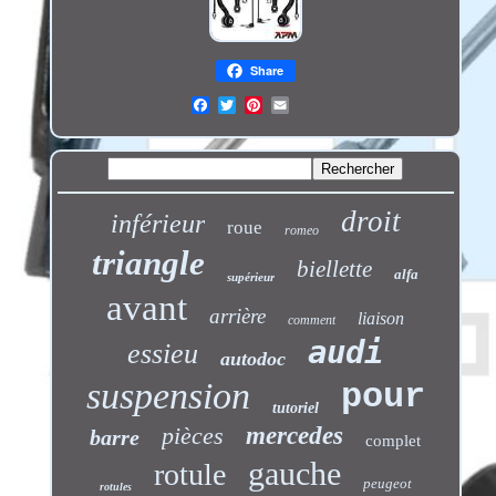
Share
droit
inférieur
roue
romeo
triangle
biellette
alfa
supérieur
avant
arrière
liaison
comment
audi
essieu
autodoc
suspension
pour
tutoriel
pièces
mercedes
barre
complet
gauche
rotule
peugeot
rotules