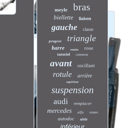
bras
meyle
biellette
liaison
gauche
classe
triangle
peugeot
barre
roue
rotules
tutoriel
comment
avant
oscillant
rotule
arrière
supérieur
suspension
audi
remplacer
mercedes
alfa
romeo
autodoc
série
inférieur