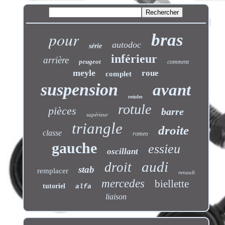
pour
bras
autodoc
série
inférieur
arrière
peugeot
comment
meyle
roue
complet
suspension
avant
rotules
rotule
pièces
barre
supérieur
triangle
droite
classe
romeo
gauche
essieu
oscillant
audi
droit
stab
remplacer
renault
mercedes
biellette
tutoriel
alfa
liaison