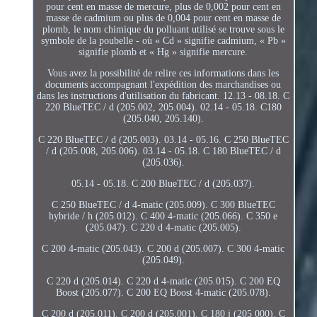
pour cent en masse de mercure, plus de 0,002 pour cent en
masse de cadmium ou plus de 0,004 pour cent en masse de
plomb, le nom chimique du polluant utilisé se trouve sous le
symbole de la poubelle - où « Cd » signifie cadmium, « Pb »
signifie plomb et « Hg » signifie mercure.
Vous avez la possibilité de relire ces informations dans les
documents accompagnant l'expédition des marchandises ou
dans les instructions d'utilisation du fabricant. 12.13 - 08.18. C
220 BlueTEC / d (205.002, 205.004). 02.14 - 05.18. C180
(205.040, 205.140).
C 220 BlueTEC / d (205.003). 03.14 - 05.16. C 250 BlueTEC
/ d (205.008, 205.006). 03.14 - 05.18. C 180 BlueTEC / d
(205.036).
05.14 - 05.18. C 200 BlueTEC / d (205.037).
C 250 BlueTEC / d 4-matic (205.009). C 300 BlueTEC
hybride / h (205.012). C 400 4-matic (205.066). C 350 e
(205.047). C 220 d 4-matic (205.005).
C 200 4-matic (205.043). C 200 d (205.007). C 300 4-matic
(205.049).
C 220 d (205.014). C 220 d 4-matic (205.015). C 200 EQ
Boost (205.077). C 200 EQ Boost 4-matic (205.078).
C 200 d (205.011). C 200 d (205.001). C 180 j (205 000). C