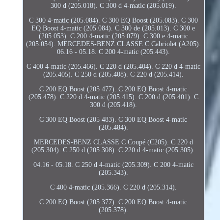
300 d (205.018). C 300 d 4-matic (205.019).
C 300 4-matic (205.084). C 300 EQ Boost (205.083). C 300
EQ Boost 4-matic (205.084). C 300 de (205.013). C 300 e
(205.053). C 200 4-matic (205.079). C 300 e 4-matic
(205.054). MERCEDES-BENZ CLASSE C Cabriolet (A205).
06.16 - 05.18. C 200 4-matic (205.443).
C 400 4-matic (205.466). C 220 d (205.404). C 220 d 4-matic
(205.405). C 250 d (205.408). C 220 d (205.414).
C 200 EQ Boost (205 477). C 200 EQ Boost 4-matic
(205.478). C 220 d 4-matic (205.415). C 200 d (205.401). C
300 d (205.418).
C 300 EQ Boost (205 483). C 300 EQ Boost 4-matic
(205.484).
MERCEDES-BENZ CLASSE C Coupé (C205). C 220 d
(205.304). C 250 d (205.308). C 220 d 4-matic (205.305).
04.16 - 05.18. C 250 d 4-matic (205.309). C 200 4-matic
(205.343).
C 400 4-matic (205.366). C 220 d (205.314).
C 200 EQ Boost (205.377). C 200 EQ Boost 4-matic
(205.378).