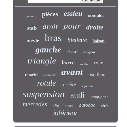
essieu
pièces
complet
renault
pour
droit
droite
stab
bras
biellette
meyle
liaison
gauche
classe
peugeot
triangle
barre
roue
rotules
avant
oscillant
tutoriel
comment
rotule
arrière
supérieur
suspension
audi
remplacer
mercedes
autodoc
alfa
série
romeo
inférieur