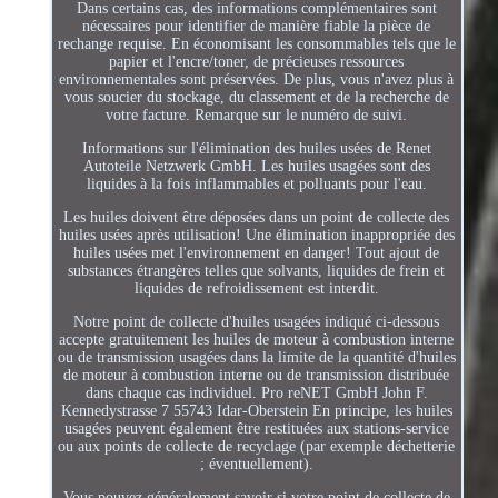
Dans certains cas, des informations complémentaires sont
nécessaires pour identifier de manière fiable la pièce de
rechange requise. En économisant les consommables tels que le
papier et l'encre/toner, de précieuses ressources
environnementales sont préservées. De plus, vous n'avez plus à
vous soucier du stockage, du classement et de la recherche de
votre facture. Remarque sur le numéro de suivi.
Informations sur l'élimination des huiles usées de Renet
Autoteile Netzwerk GmbH. Les huiles usagées sont des
liquides à la fois inflammables et polluants pour l'eau.
Les huiles doivent être déposées dans un point de collecte des
huiles usées après utilisation! Une élimination inappropriée des
huiles usées met l'environnement en danger! Tout ajout de
substances étrangères telles que solvants, liquides de frein et
liquides de refroidissement est interdit.
Notre point de collecte d'huiles usagées indiqué ci-dessous
accepte gratuitement les huiles de moteur à combustion interne
ou de transmission usagées dans la limite de la quantité d'huiles
de moteur à combustion interne ou de transmission distribuée
dans chaque cas individuel. Pro reNET GmbH John F.
Kennedystrasse 7 55743 Idar-Oberstein En principe, les huiles
usagées peuvent également être restituées aux stations-service
ou aux points de collecte de recyclage (par exemple déchetterie
; éventuellement).
Vous pouvez généralement savoir si votre point de collecte de