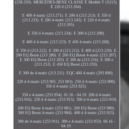
(238.359). MERCEDES-BENZ CLASSE E Modèle T (S213).
E 220 d (213.204).
E 400 4-matic (213.271). E 200 d (213.213). E 350 d
(213.233). E 200 4-matic (213.243). E 220 d 4-matic
(213.205).
E 350 d 4-matic (213.234). E 300 d (213.208).
E 400 d 4-matic (213.223). E 450 4-matic (213.268).
E 350 d (213.222). E 200 d (213.212). E 400 d (213.220). E
200 EQ Boost (213 280). E 200 EQ Boost 4-matic (213.287).
E 300 EQ Boost (213 283). E 300 de (213.216). E 300 e
(213.253). E 450 EQ Boost (213 259).
E 300 de 4-matic (213.211). EQC 400 4-matic (293 890).
220 d 4-matic (253.905, 253.903). 250 d 4-matic (253.909).
350 d 4-matic (253.925).
350 e 4-matic (253.954). 01.16 - 04.19. 200 d 4-matic
(253.916). 220 d 4-matic (253.915). 300 d 4-matic (253.919).
200 EQ Boost 4-matic (253 981). 200 EQ Boost (253 980).
300 EQ Boost 4-matic (253 984). 400 d 4-matic (253.923).
300 de 4-matic (253.911). 300 e 4-matic (253.953). 06.16 -
04.19.