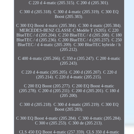
C 220 d 4-matic (205.315). C 200 d (205.301).
C 300 d (205.318). C 300 d 4-matic (205.319). C 300 EQ
Boost (205.383).
C 300 EQ Boost 4-matic (205.384). C 300 4-matic (205.384).
MERCEDES-BENZ CLASSE C Modèle T (S205). C 220
BlueTEC / d (205.204). C 250 BlueTEC / d (205.208). C 180
BlueTEC / d (205.236). C 200 BlueTEC / d (205.237). C 250
BlueTEC / d 4-matic (205.209). C 300 BlueTEC hybride / h
(205.212).
C 400 4-matic (205.266). C 350 e (205.247). C 200 4-matic
(205.243).
C 220 d 4-matic (205.205). C 200 d (205.207). C 220 d
(205.214). C 220 d 4-matic (205.215).
C 200 EQ Boost (205.277). C 200 EQ Boost 4-matic
(205.278). C 200 d (205.211). C 200 d (205.201). C 180 d
(205 200).
C 300 d (205.218). C 300 d 4-matic (205.219). C 300 EQ
Boost (205.283).
C 300 EQ Boost 4-matic (205.284). C 300 4-matic (205.284).
C 300 e (205.253). C 300 de (205.213).
CLS 450 EQ Boost 4-matic (257.359). CLS 350 d 4-matic