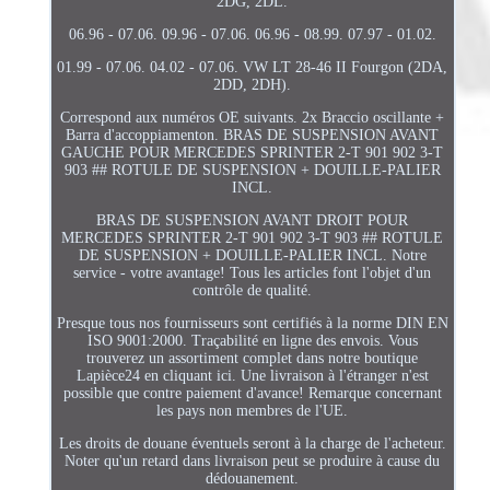
2DG, 2DL.
06.96 - 07.06. 09.96 - 07.06. 06.96 - 08.99. 07.97 - 01.02.
01.99 - 07.06. 04.02 - 07.06. VW LT 28-46 II Fourgon (2DA,
2DD, 2DH).
Correspond aux numéros OE suivants. 2x Braccio oscillante +
Barra d'accoppiamenton. BRAS DE SUSPENSION AVANT
GAUCHE POUR MERCEDES SPRINTER 2-T 901 902 3-T
903 ## ROTULE DE SUSPENSION + DOUILLE-PALIER
INCL.
BRAS DE SUSPENSION AVANT DROIT POUR
MERCEDES SPRINTER 2-T 901 902 3-T 903 ## ROTULE
DE SUSPENSION + DOUILLE-PALIER INCL. Notre
service - votre avantage! Tous les articles font l'objet d'un
contrôle de qualité.
Presque tous nos fournisseurs sont certifiés à la norme DIN EN
ISO 9001:2000. Traçabilité en ligne des envois. Vous
trouverez un assortiment complet dans notre boutique
Lapièce24 en cliquant ici. Une livraison à l'étranger n'est
possible que contre paiement d'avance! Remarque concernant
les pays non membres de l'UE.
Les droits de douane éventuels seront à la charge de l'acheteur.
Noter qu'un retard dans livraison peut se produire à cause du
dédouanement.