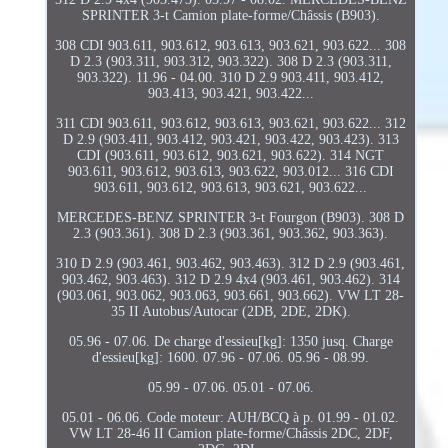
SPRINTER 3-t Camion plate-forme/Châssis (B903).
308 CDI 903.611, 903.612, 903.613, 903.621, 903.622... 308
D 2.3 (903.311, 903.312, 903.322). 308 D 2.3 (903.311,
903.322). 11.96 - 04.00. 310 D 2.9 903.411, 903.412,
903.413, 903.421, 903.422...
311 CDI 903.611, 903.612, 903.613, 903.621, 903.622... 312
D 2.9 (903.411, 903.412, 903.421, 903.422, 903.423). 313
CDI (903.611, 903.612, 903.621, 903.622). 314 NGT
903.611, 903.612, 903.613, 903.622, 903.012... 316 CDI
903.611, 903.612, 903.613, 903.621, 903.622...
MERCEDES-BENZ SPRINTER 3-t Fourgon (B903). 308 D
2.3 (903.361). 308 D 2.3 (903.361, 903.362, 903.363).
310 D 2.9 (903.461, 903.462, 903.463). 312 D 2.9 (903.461,
903.462, 903.463). 312 D 2.9 4x4 (903.461, 903.462). 314
(903.061, 903.062, 903.063, 903.661, 903.662). VW LT 28-
35 II Autobus/Autocar (2DB, 2DE, 2DK).
05.96 - 07.06. De charge d'essieu[kg]: 1350 jusq. Charge
d'essieu[kg]: 1600. 07.96 - 07.06. 05.96 - 08.99.
05.99 - 07.06. 05.01 - 07.06.
05.01 - 06.06. Code moteur: AUH/BCQ à p. 01.99 - 01.02.
VW LT 28-46 II Camion plate-forme/Châssis 2DC, 2DF,