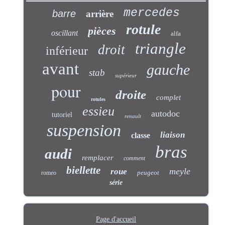
mercedes
barre
arrière
rotule
pièces
oscillant
alfa
triangle
droit
inférieur
avant
gauche
stab
supérieur
pour
droite
complet
rotules
essieu
autodoc
tutoriel
renault
suspension
liaison
classe
bras
audi
remplacer
comment
biellette
meyle
roue
peugeot
romeo
série
Page d'accueil