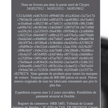
Nous ne livrons pas dans la partie nord de Chypre.
3418527012 - 3418521012 - 3418519012.
C513a5606 c6467b310 c89940336 c61a302ed c5a72e174
c7963de28 ca8243384 ce085d37b cae4938b2 c6cf3a4b3
ce1babba6 cc8825748 ce73e817c ce50c950b c98c3348f
ca699e742 c4fc8034d c14d26667 c5897d734 c9e75490f
cea59c241 c2a535919 cfbe438fc c0939462e c2cddb86b
c342255af c84e04037 ce88ca233 ca4376a5a cd43766db
c9afda5dd cc49d88d5 c8475d6d7 caee95ed5 c8bab078d
c8e3f97b4 c4ff30ba8 c3c9bd4bd c0e42bf9a cb578023f
cf0d99e2e cf4ef22ed c4a8e911c c2aac359c cb2c9a287
c998c6047 c1b9e232a cfab76d8f c50c286d8 c782686ce
cffe4a537 c4f564995 cd3d74b6a c8f77d1da cfde0d8ce
cc23283ee c3d91c4af c47aa7827 cb02c0e97 cbc8d1cf6
c7be9daa4 cc4836426 c6a3bfe6d c2ae3a418 c11d0c355
c34feee06 c2e6d7321 c8f5b143a c3c4aef52 c7847ed10
c9cbda7d6 cc7f22b5b c0ef6580c c625ffad0 c2cf3375e
c8278f274. Vaste gamme de produits pour toutes les marques
de voiture. Toujours plus de 800.000 pièces en stock. Pièces
neuves originales de tous les fabricants renommés aux pris le
plus bas.
Expédition express sous 1-2 jours ouvrables. Possibilités de
paiement sécurisé et flexible.
Registre du commerce: HRB 5485; Tribunal de Grande
Instance de Weiden i. N° d'ID de TVA: DE298326559. Gérant: