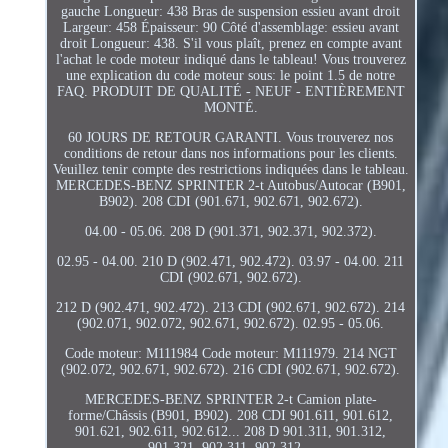
gauche Longueur: 438 Bras de suspension essieu avant droit
Largeur: 458 Épaisseur: 90 Côté d'assemblage: essieu avant
droit Longueur: 438. S'il vous plaît, prenez en compte avant
l'achat le code moteur indiqué dans le tableau! Vous trouverez
une explication du code moteur sous: le point 1.5 de notre
FAQ. PRODUIT DE QUALITÉ - NEUF - ENTIÈREMENT
MONTÉ.
60 JOURS DE RETOUR GARANTI. Vous trouverez nos
conditions de retour dans nos informations pour les clients.
Veuillez tenir compte des restrictions indiquées dans le tableau.
MERCEDES-BENZ SPRINTER 2-t Autobus/Autocar (B901,
B902). 208 CDI (901.671, 902.671, 902.672).
04.00 - 05.06. 208 D (901.371, 902.371, 902.372).
02.95 - 04.00. 210 D (902.471, 902.472). 03.97 - 04.00. 211
CDI (902.671, 902.672).
212 D (902.471, 902.472). 213 CDI (902.671, 902.672). 214
(902.071, 902.072, 902.671, 902.672). 02.95 - 05.06.
Code moteur: M111984 Code moteur: M111979. 214 NGT
(902.072, 902.671, 902.672). 216 CDI (902.671, 902.672).
MERCEDES-BENZ SPRINTER 2-t Camion plate-
forme/Châssis (B901, B902). 208 CDI 901.611, 901.612,
901.621, 902.611, 902.612... 208 D 901.311, 901.312,
901.321, 902.311, 902.312...