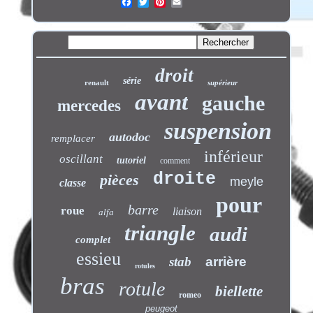
droit
série
renault
supérieur
avant
gauche
mercedes
suspension
autodoc
remplacer
inférieur
oscillant
tutoriel
comment
droite
pièces
meyle
classe
pour
barre
roue
liaison
alfa
triangle
audi
complet
essieu
stab
arrière
rotules
bras
rotule
biellette
romeo
peugeot