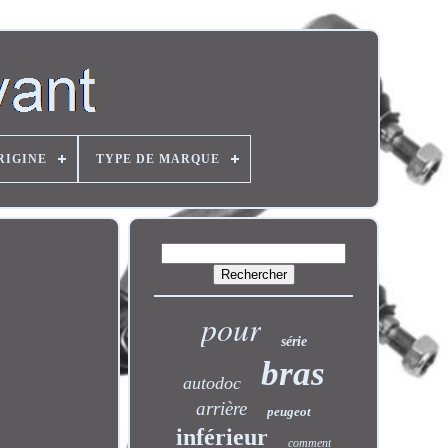
RIGINE
TYPE DE MARQUE
pour
série
bras
autodoc
arrière
peugeot
inférieur
comment