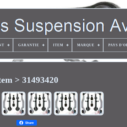
NT
GARANTIE
ITEM
MARQUE
PAYS D'O
tem > 31493420
Share