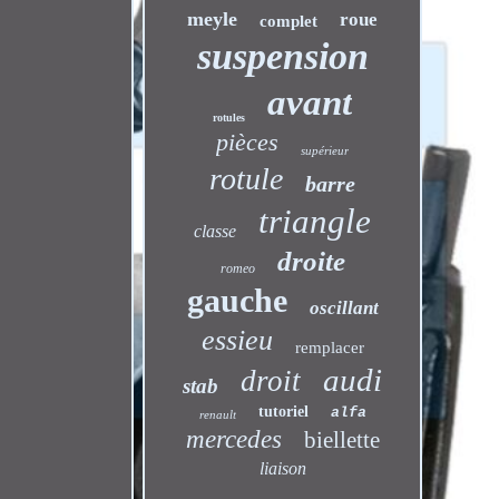
meyle
roue
complet
suspension
avant
rotules
pièces
supérieur
rotule
barre
triangle
classe
droite
romeo
gauche
oscillant
essieu
remplacer
audi
droit
stab
tutoriel
alfa
renault
mercedes
biellette
liaison