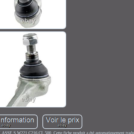
E S W221 C216 CL 500. Cette fiche produit a été automatiquement traduit