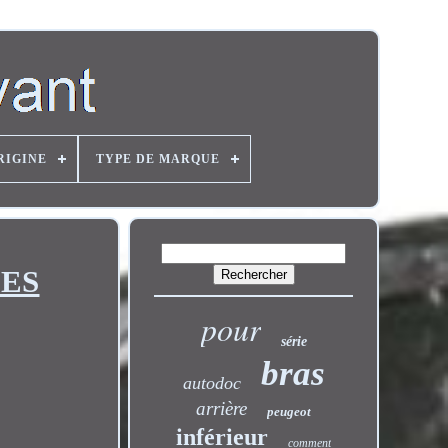
RIGINE
TYPE DE MARQUE
DES
pour
série
bras
autodoc
arrière
peugeot
inférieur
comment