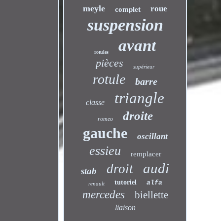
meyle
roue
complet
suspension
avant
rotules
pièces
supérieur
rotule
barre
triangle
classe
droite
romeo
gauche
oscillant
essieu
remplacer
audi
droit
stab
tutoriel
alfa
renault
mercedes
biellette
liaison