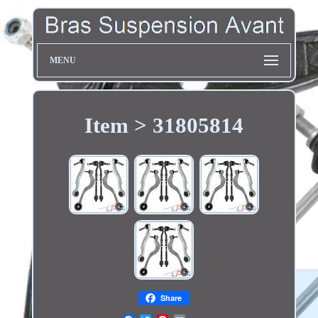
MENU
Item > 31805814
Share