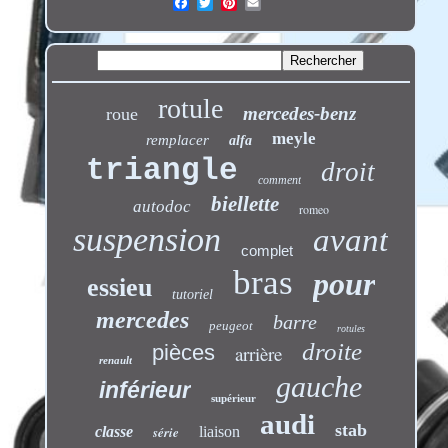
rotule
mercedes-benz
roue
meyle
remplacer
alfa
triangle
droit
comment
biellette
autodoc
romeo
suspension
avant
complet
bras
pour
essieu
tutoriel
mercedes
barre
peugeot
rotules
droite
pièces
arrière
renault
gauche
inférieur
supérieur
audi
stab
classe
série
liaison