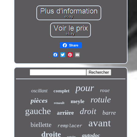
Share
pour
roue
oscillant
complet
rotule
pièces
meyle
renault
gauche
droit
barre
arrière
avant
biellette
remplacer
droite
autodoc
rotules