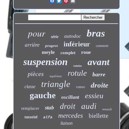
pour
bras
autodoc
série
inférieur
arrière
peugeot
comment
meyle
roue
complet
suspension
avant
rotules
rotule
pièces
barre
supérieur
triangle
droite
classe
romeo
gauche
essieu
oscillant
audi
droit
stab
remplacer
renault
mercedes
biellette
tutoriel
alfa
liaison