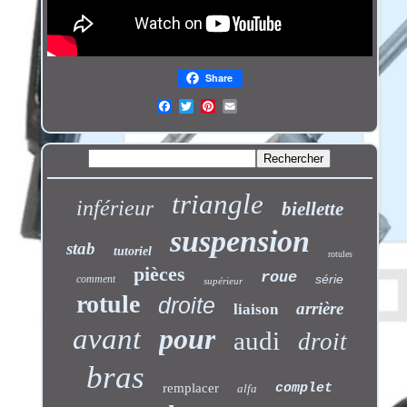
Share
triangle
inférieur
biellette
suspension
stab
tutoriel
rotules
pièces
roue
série
comment
supérieur
rotule
droite
arrière
liaison
avant
pour
audi
droit
bras
remplacer
complet
alfa