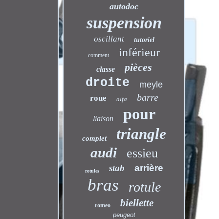
autodoc
suspension
oscillant
tutoriel
inférieur
comment
pièces
classe
droite
meyle
barre
roue
alfa
pour
liaison
triangle
complet
audi
essieu
stab
arrière
rotules
bras
rotule
biellette
romeo
peugeot