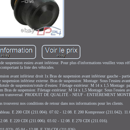
e suspension essieu avant inférieur. Pour plus d'informations veuillez vous réf
comportant la liste des véhicules.
sion avant inférieur droit 1x Bras de suspension avant inférieur gauche - parti
de suspension inférieur externe. Bras de suspension: Montage: Sous l'essieu avan
otule de suspension/rotule d'essieu: Filetage extérieur: M 14 x 1,5 Montage: pa
 Bras de suspension: Filetage extérieur: M 14 x 1,5 Montage: Sous l'essieu av
uspension transversal. PRODUIT DE QUALITÉ - NEUF - ENTIÈREMENT MONT
erez nos conditions de retour dans nos informations pour les clients.
e tableau. E 200 CDI (211.004). 07.02 - 12.08. E 200 Kompressor (211.042). 11.
2.08. E 220 CDI (211.006). 03.02 - 12.08. E 270 CDI (211.016).
11.023). 05.04 - 12.08. E 320 CDI (211.026).