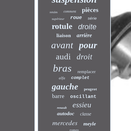
pièces
comment
rotules
roue
série
supérieur
rotule
droite
arrière
liaison
avant
pour
audi
droit
bras
remplacer
complet
alfa
gauche
peugeot
barre
oscillant
essieu
renault
autodoc
classe
mercedes
meyle
romeo