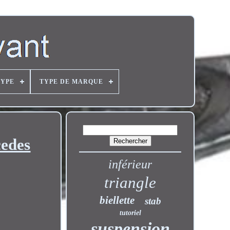
TYPE
TYPE DE MARQUE
cedes
inférieur
triangle
biellette
stab
tutoriel
suspension