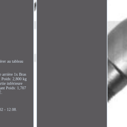
érer au tableau
e arrière 1x Bras
t Poids: 2,800 kg
rtie inférieure
ant Poids: 1,707
É.
02 - 12.08.