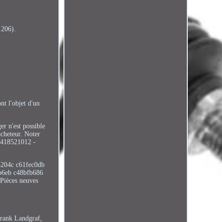
206).
nt l'objet d'un
er n'est possible
acheteur. Noter
 3418521012 -
3204c c61fec0db
b6eb c48bfb686
 Pièces neuves
rank Landgraf,