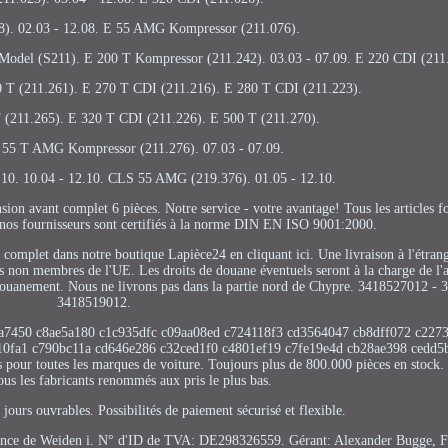
8). 02.03 - 12.08. E 55 AMG Kompressor (211.076).
l (S211). E 200 T Kompressor (211.242). 03.03 - 07.09. E 220 CDI (211.
 T (211.261). E 270 T CDI (211.216). E 280 T CDI (211.223).
T (211.265). E 320 T CDI (211.226). E 500 T (211.270).
E 55 T AMG Kompressor (211.276). 07.03 - 07.09.
2.10. 10.04 - 12.10. CLS 55 AMG (219.376). 01.05 - 12.10.
on avant complet 6 pièces. Notre service - votre avantage! Tous les articles fo
s nos fournisseurs sont certifiés à la norme DIN EN ISO 9001:2000.
 complet dans notre boutique Lapièce24 en cliquant ici. Une livraison à l'étrang
 non membres de l'UE. Les droits de douane éventuels seront à la charge de l'
dédouanement. Nous ne livrons pas dans la partie nord de Chypre. 3418527012 -
3418519012.
a7450 c8ae5a180 c1c935dfc c09aa08ed c724118f3 cd3564047 cb8dff072 c227
10fa1 c790bc11a cd646e286 c32ced1f0 c4801ef19 c7fe19e4d cb28ae398 cedd5
our toutes les marques de voiture. Toujours plus de 800.000 pièces en stock.
tous les fabricants renommés aux pris le plus bas.
jours ouvrables. Possibilités de paiement sécurisé et flexible.
ance de Weiden i. N° d'ID de TVA: DE298326559. Gérant: Alexander Bugge, F