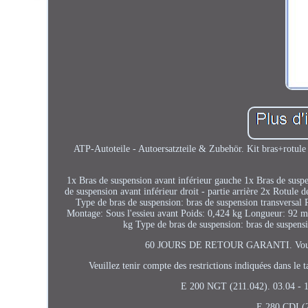
ATP-Autoteile - Autoersatzteile & Zubehör. Kit bras+rotule d
1x Bras de suspension avant inférieur gauche 1x Bras de suspen
de suspension avant inférieur droit - partie arrière 2x Rotule 
Type de bras de suspension: bras de suspension transversal R
Montage: Sous l'essieu avant Poids: 0,424 kg Longueur: 92 mm
kg Type de bras de suspension: bras de s
60 JOURS DE RETOUR GARANTI. Vous trouv
Veuillez tenir compte des restrictions indiquées dans l
E 200 NGT (211.042). 03.04 - 1
E 280 CDI (2