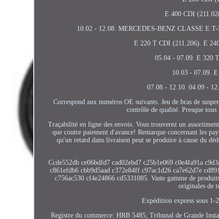
E 400 CDI (211.02
10.02 - 12.08. MERCEDES-BENZ CLASSE E T-Mode
E 220 T CDI (211.206). E 240
05.04 - 07.09. E 320 
10.03 - 07.09. 
07.08 - 12.10. 04.09 - 1
Correspond aux numéros OE suivants. Jeu de bras de suspensi
contrôle de qualité. Presque tou
Traçabilité en ligne des envois. Vous trouverez un assortiment
que contre paiement d'avance! Remarque concernant les pays
qu'un retard dans livraison peut se produire à cause du 
Ccde552db ce06bdfd7 cad02ebd7 c25b1e069 c0e4fa91a c9d3
c861efdb6 cbb9d5aad c372e84ff c97ac1d26 ca7e62d7e cd89
c756ac530 cf4e24866 cd5331085. Vaste gamme de produits p
originales de 
Expédition express sous 1-2 
Registre du commerce: HRB 5485; Tribunal de Grande Inst