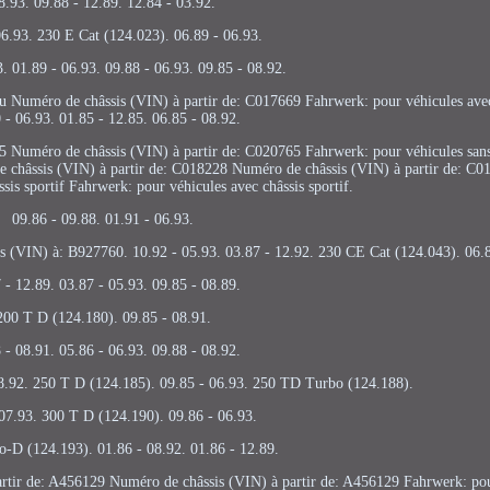
8.93. 09.88 - 12.89. 12.84 - 03.92.
06.93. 230 E Cat (124.023). 06.89 - 06.93.
3. 01.89 - 06.93. 09.88 - 06.93. 09.85 - 08.92.
ou Numéro de châssis (VIN) à partir de: C017669 Fahrwerk: pour véhicules avec 
 - 06.93. 01.85 - 12.85. 06.85 - 08.92.
5 Numéro de châssis (VIN) à partir de: C020765 Fahrwerk: pour véhicules sans 
de châssis (VIN) à partir de: C018228 Numéro de châssis (VIN) à partir de: C
sis sportif Fahrwerk: pour véhicules avec châssis sportif.
09.86 - 09.88. 01.91 - 06.93.
 (VIN) à: B927760. 10.92 - 05.93. 03.87 - 12.92. 230 CE Cat (124.043). 06.8
 - 12.89. 03.87 - 05.93. 09.85 - 08.89.
200 T D (124.180). 09.85 - 08.91.
 - 08.91. 05.86 - 06.93. 09.88 - 08.92.
8.92. 250 T D (124.185). 09.85 - 06.93. 250 TD Turbo (124.188).
 07.93. 300 T D (124.190). 09.86 - 06.93.
-D (124.193). 01.86 - 08.92. 01.86 - 12.89.
artir de: A456129 Numéro de châssis (VIN) à partir de: A456129 Fahrwerk: pou