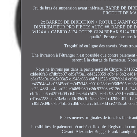
Jeu de bras de suspension avant inférieur. BARR
PRODUIT DE MAR
2x BARRES DE DIRECTION + ROTULE AVANT G
DISTRIBUTEUR PRO PIÈCES AUTO ##. BARRE DE
W124 # + CABRIO A124 COUPE C124 BREAK S124 TRICORPS W1
qualité. Presque tous nos 
Traçabilité en ligne des envois. Vous tro
Une livraison à l'étranger n'est possible que contre paieme
seront à la charge de l'acheteur. Not
Nous ne livrons pas dans la partie nord de Chypre. 34
cdde40fe3 c7dbfcb97 cd9e7f3a1 cd4325959 c0b4a48b2 c481
c8aa78d0a c3a5e93a5 c1948c083 cbb711528 c682fab14 cf0d
c43704d4f c03f45ccf cb9d7ff48 c091fa28d ce066b505 cab3
ce22e483f ca4dcad22 c04b5b980 c2dc93208 c8126d1bf c245
cfc1ddcb6 c42f09a09 c64b95e64 c503dc69f c93aa7319 c40f
c41ea7222 cd578a9aa c00c89dc9 c933ee99d cd2888f81 c17e
c85f7ed9b c78b45f36 cd6b75efa ccfdb293d ce2719aa6 cd6a9b
Pièces neuves originales de tous les fabrica
Possibilités de paiement sécurisé et flexible. Registre du
Gérant: Alexander Bugge, Frank Landgraf, 