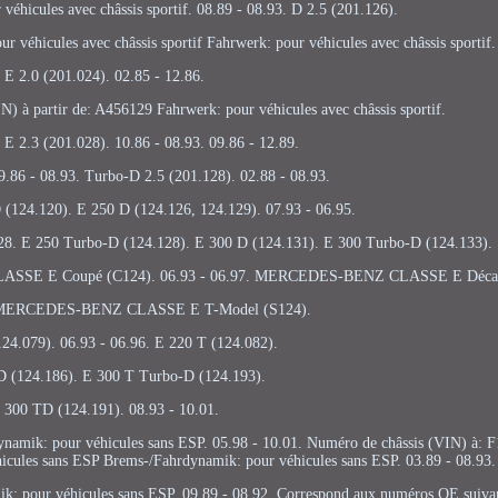
 véhicules avec châssis sportif. 08.89 - 08.93. D 2.5 (201.126).
r véhicules avec châssis sportif Fahrwerk: pour véhicules avec châssis sportif.
E 2.0 (201.024). 02.85 - 12.86.
N) à partir de: A456129 Fahrwerk: pour véhicules avec châssis sportif.
 E 2.3 (201.028). 10.86 - 08.93. 09.86 - 12.89.
9.86 - 08.93. Turbo-D 2.5 (201.128). 02.88 - 08.93.
 (124.120). E 250 D (124.126, 124.129). 07.93 - 06.95.
228. E 250 Turbo-D (124.128). E 300 D (124.131). E 300 Turbo-D (124.133).
LASSE E Coupé (C124). 06.93 - 06.97. MERCEDES-BENZ CLASSE E Décap
. MERCEDES-BENZ CLASSE E T-Model (S124).
24.079). 06.93 - 06.96. E 220 T (124.082).
 (124.186). E 300 T Turbo-D (124.193).
 300 TD (124.191). 08.93 - 10.01.
namik: pour véhicules sans ESP. 05.98 - 10.01. Numéro de châssis (VIN) à:
cules sans ESP Brems-/Fahrdynamik: pour véhicules sans ESP. 03.89 - 08.93. 
ik: pour véhicules sans ESP. 09.89 - 08.92. Correspond aux numéros OE suiva