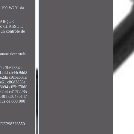
 190 W201 ##
MARQUE -
Z CLASSE E
un contrôle de
ouane éventuels
c1 c3b67854a
9128d cb44c9dd2
e2da c9cbab31a
6e61 c86d3858a
3b94 c05bf78df
857b4 c417f7285
cc481 c3047b147
lus de 800.000
A: DE298326559.