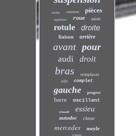
pièces
comment
rotules
roue
série
supérieur
rotule
droite
arrière
liaison
avant
pour
audi
droit
bras
remplacer
complet
alfa
gauche
peugeot
barre
oscillant
essieu
renault
autodoc
classe
mercedes
meyle
romeo