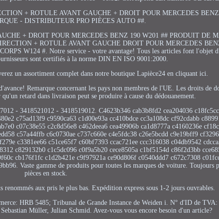
E DE DIRECTION + ROTULE AVANT GAUCHE + DROIT POUR MERCEDES BENZ
QUE - DISTRIBUTEUR PRO PIÈCES AUTO ##.
AUCHE + DROIT POUR MERCEDES BENZ 190 W201 ## PRODUIT DE 
 DIRECTION + ROTULE AVANT GAUCHE DROIT POUR MERCEDES BEN
24 #. Notre service - votre avantage! Tous les articles font l'objet d'
fournisseurs sont certifiés à la norme DIN EN ISO 9001:2000.
uverez un assortiment complet dans notre boutique Lapièce24 en cliquant ici.
nt d'avance! Remarque concernant les pays non membres de l'UE. Les droits de d
er qu'un retard dans livraison peut se produire à cause du dédouanement.
18527012 - 3418521012 - 3418519012. C4623b346 cab3b8fd2 cea204036 c18fc5c
480e2 c75ad13f9 c9590ca63 c1d00e93a cc410bdce cc3a108dc cf92cdabb c889
ab7e0 c07c38e55 c2c8d56e8 c462deea6 cea49906b ca1d8777a c4160236e cf18c
edd58 c57a44ffb c6c0730ae c737c660e c4e5fdc38 c26e5bcdd c9e19bff9 cf329
f279e c3381ee66 c51ce65f7 c60bf7393 ccac721ee ccc316038 c04db9542 cdcca
48312 c829132b0 c1c5dc096 c0f9a5b20 cece8505a c1bf5154d c86f2d3bb cce6
9f60c cb176f1fc c1d2b421e c9f97921a ce90d806f c0540ddd7 c672c7308 c01f
b96. Vaste gamme de produits pour toutes les marques de voiture. Toujours p
pièces en stock.
nts renommés aux pris le plus bas. Expédition express sous 1-2 jours ouvrables.
 commerce: HRB 5485; Tribunal de Grande Instance de Weiden i. N° d'ID de TV
Sebastian Müller, Julian Schmid. Avez-vous vous encore besoin d'un article?