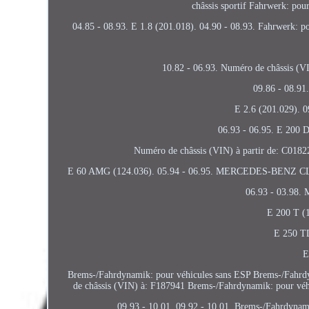
châssis sportif Fahrwerk: pour
04.85 - 08.93. E 1.8 (201.018). 04.90 - 08.93. Fahrwerk: pou
10.82 - 06.93. Numéro de châssis (VI
09.86 - 08.91.
E 2.6 (201.029). 0
06.93 - 06.95. E 200 D
Numéro de châssis (VIN) à partir de: C018
E 60 AMG (124.036). 05.94 - 06.95. MERCEDES-BENZ C
06.93 - 03.98
E 200 T (1
E 250 TD
E
Brems-/Fahrdynamik: pour véhicules sans ESP Brems-/Fahrdy
de châssis (VIN) à: F187941 Brems-/Fahrdynamik: pour véhi
09.93 - 10.01. 09.92 - 10.01. Brems-/Fahrdynam