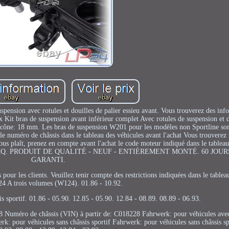
pension avec rotules et douilles de palier essieu avant. Vous trouverez des inf
 Kit bras de suspension avant inférieur complet Avec rotules de suspension et d
 cône: 18 mm. Les bras de suspension W201 pour les modèles non Sportline son
le numéro de châssis dans le tableau des véhicules avant l'achat Vous trouverez
ous plaît, prenez en compte avant l'achat le code moteur indiqué dans le tablea
de notre FAQ. PRODUIT DE QUALITÉ - NEUF - ENTIÈREMENT MONTÉ. 60 J
GARANTI.
 pour les clients. Veuillez tenir compte des restrictions indiquées dans le ta
 A trois volumes (W124). 01.86 - 10.92.
s sportif. 01.86 - 05.90. 12.85 - 05.90. 12.84 - 08.89. 08.89 - 06.93.
8 Numéro de châssis (VIN) à partir de: C018228 Fahrwerk: pour véhicules avec 
k: pour véhicules sans châssis sportif Fahrwerk: pour véhicules sans châssis sp