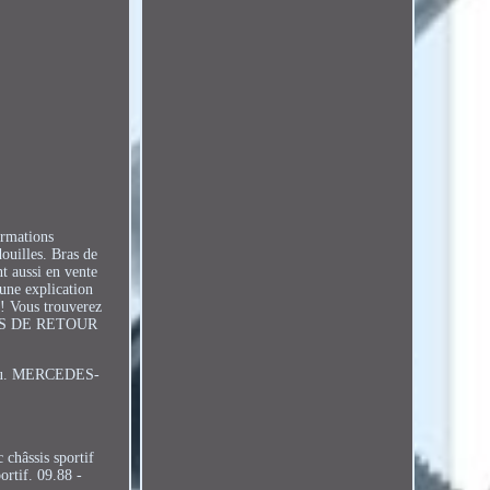
ormations
ouilles. Bras de
t aussi en vente
 une explication
u! Vous trouverez
OURS DE RETOUR
bleau. MERCEDES-
châssis sportif
ortif. 09.88 -