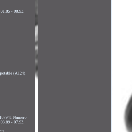
 01.85 - 08.93.
otable (A124).
 F187941 Numéro
03.89 - 07.93.
nts.