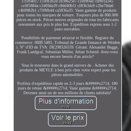
c35ff4017 c149f2b2d cb38625e7 c1ee9f4ac cd901a345
cc0f5884a c1d69da39 c8dd40b11 cf83b34c8 c2be70da6
c4b9982b1 c7ff8fb44 ca5836a35. Vaste gamme de produits
pour toutes les marques de voiture. Toujours plus de 800.000
pièces en stock. Pièces neuves originales de tous les fabricants
renommés aux pris le plus bas. Expédition express sous 1-2
jours ouvrables.
Possibilités de paiement sécurisé et flexible. Registre du
commerce: HRB 5485; Tribunal de Grande Instance de Weiden
i. N° d'ID de TVA: DE298326559. Gérant: Alexander Bugge,
Frank Landgraf, Sebastian Müller, Julian Schmid. Avez-vous
vous encore besoin d'un article?
Vous le trouverez dans le grand univers de.. Acheter des
produits de MEYLE à bon prix chez votre expert pour les
pièces automobiles.
Profitez d'expédition rapide en 2-3 jours &#####x2714; 180
jours de retour &#####x2714; Vaste gamme &#####x2714;
Devenez aussi un de nos millions de clients satisfaits!