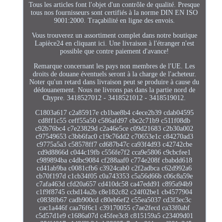
Tous les articles font l'objet d'un contrôle de qualité. Presque
tous nos fournisseurs sont certifiés à la norme DIN EN ISO
9001:2000. Traçabilité en ligne des envois.
Vous trouverez un assortiment complet dans notre boutique
Lapièce24 en cliquant ici. Une livraison à l'étranger n'est
possible que contre paiement d'avance!
Remarque concernant les pays non membres de l'UE. Les
droits de douane éventuels seront à la charge de l'acheteur.
Noter qu'un retard dans livraison peut se produire à cause du
dédouanement. Nous ne livrons pas dans la partie nord de
Chypre. 3418527012 - 3418521012 - 3418519012.
C1803a617 c2a85917e cb1bae8b4 c4ece2b39 cdab04595
cd8ff1c55 ceff55a50 c586afd97 cbc2c71b9 c511f08db
c92b76bc4 c7e23829d c2a46e5ce c09d21683 c2b30a002
c97549653 c3bb6fac0 c19c76dd2 c70653e1c c84270ad3
c9775a5a3 c58578ff7 cd687b47c ca93f4d93 c42742cbe
cd9d8866d c044c19fb c556fe7f2 cca9e5806 c9cbcfee1
c989894ba c4dbc9084 cf288aaf0 c774e208f cbabdd618
cd41ab9ba c0081cfb6 c3924cab0 c2f2adbca c62d992a6
cb70f197d c1cb34f05 c0a743353 c5a56d66b c06c8a59e
c7afa463d cfd20a657 cd410dc58 ca47edd91 c895a94b9
c1f9f8745 ccbd14a2b c8e182c82 c24f02be1 cb4577904
c0838fb67 cadb900cd c80eb6ef2 c55ea5037 cd3f3ec3c
cac1a446f caa76f6c1 c39170055 c7ae2fecd ca33f0abf
c5d57d1e9 c1686a07d c45fee3c8 c815159a5 c23409d01