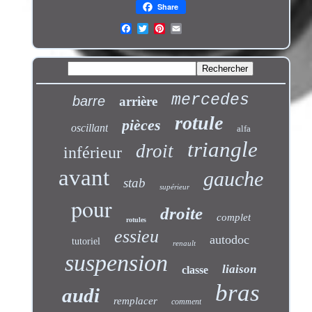
Share
mercedes
barre
arrière
rotule
pièces
oscillant
alfa
triangle
droit
inférieur
avant
gauche
stab
supérieur
pour
droite
complet
rotules
essieu
autodoc
tutoriel
renault
suspension
liaison
classe
bras
audi
remplacer
comment