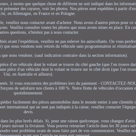
jours, à moins que quelque chose de différent ne soit indiqué dans les informati
 présenter des rayures, voir les photos. Nos pièces sont expédiées à partir d'en
i, en Allemagne, en France et en Pologne.
cule, veuillez nous contacter avant d'acheter. Nous avons d'autres pièces pour ce
yons. Veuillez consulter toutes les photos que nous avons mises en place. En cas
utres questions, n'hésitez pas à nous contacter.
iés avant l'expédition, veuillez ne pas enlever les autocollants. Ou vous perdre
) que nous vendons sont retirés du véhicule sans programmation ni réinitialisat
 que nous vendons. (sauf indication contraire dans la section information).
ce d'un véhicule dont le volant se trouve du côté gauche (que l'on trouve dan
une pièce d'un véhicule dont le volant se trouve sur le côté droit (que l'on tr
Uni, en Australie et ailleurs).
s achetés. Si vous rencontrez des problèmes lors du paiement - CONTACTEZ-NO
forçons de satisfaire nos clients à 100 %. Notre flotte de véhicules d'occasion 
quotidiennement.
expédier facilement des pièces automobiles dans le monde entier à une clientèle d
rt international qui ne sont pas indiqués à la caisse, veuillez contacter l'équip
devis.
dans les plus brefs délais. Si, pour une raison quelconque, vous changez d'avis
0 jours suivant la livraison. Vous pouvez retourner l'article dans les 30 jours sui
résoudre tout problème avant de nous faire part de vos commentaires. Veuillez n
mboursements avant que l'article ne nous soit renvoyé.