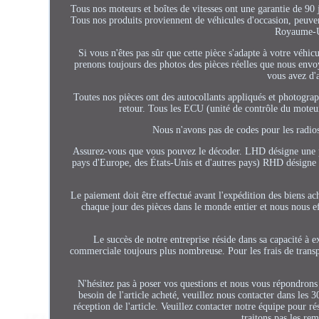
Tous nos moteurs et boîtes de vitesses ont une garantie de 90 
Tous nos produits proviennent de véhicules d'occasion, peuvent
Royaume-Un
Si vous n'êtes pas sûr que cette pièce s'adapte à votre véhi
prenons toujours des photos des pièces réelles que nous envo
vous avez d'a
Toutes nos pièces ont des autocollants appliqués et photograph
retour. Tous les ECU (unité de contrôle du moteur
Nous n'avons pas de codes pour les radios
Assurez-vous que vous pouvez le décoder. LHD désigne une piè
pays d'Europe, des États-Unis et d'autres pays) RHD désigne 
Le paiement doit être effectué avant l'expédition des bien
chaque jour des pièces dans le monde entier et nous nous ef
Le succès de notre entreprise réside dans sa capacité à 
commerciale toujours plus nombreuse. Pour les frais de transpo
N'hésitez pas à poser vos questions et nous vous répondrons 
besoin de l'article acheté, veuillez nous contacter dans les 3
réception de l'article. Veuillez contacter notre équipe pour 
traitons pas les re