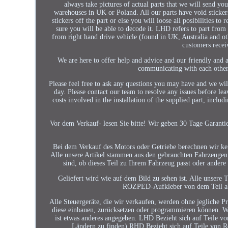
always take pictures of actual parts that we will send yo
warehouses in UK or Poland. All our parts have void stic
stickers off the part or else you will loose all posibilities t
sure you will be able to decode it. LHD refers to part from
from right hand drive vehicle (found in UK, Australia and ot
customers receiv
We are here to offer help and advice and our friendly and
communicating with each other 
Please feel free to ask any questions you may have and we wil
day. Please contact our team to resolve any issues before lea
costs involved in the installation of the supplied part, inclu
Vor dem Verkauf- lesen Sie bitte! Wir geben 30 Tage Garantie 
Bei dem Verkauf des Motors oder Getriebe berechnen wir kei
Alle unsere Artikel stammen aus den gebrauchten Fahrzeugen,
sind, ob dieses Teil zu Ihrem Fahrzeug passt oder ander
Geliefert wird wie auf dem Bild zu sehen ist. Alle unse
ROZPED-Aufkleber von dem Teil ab, 
Alle Steuergeräte, die wir verkaufen, werden ohne jegliche Pr
diese einbauen, zurücksetzen oder programmieren können. Wir
ist etwas anderes angegeben. LHD Bezieht sich auf Teile 
Ländern zu finden) RHD Bezieht sich auf Teile von R