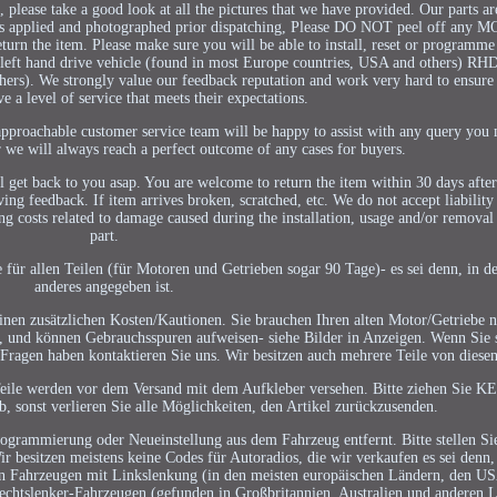
u, please take a good look at all the pictures that we have provided. Our parts a
kers applied and photographed prior dispatching, Please DO NOT peel off a
o return the item. Please make sure you will be able to install, reset or programme
 left hand drive vehicle (found in most Europe countries, USA and others) RHD 
hers). We strongly value our feedback reputation and work very hard to ensure
e a level of service that meets their expectations.
 approachable customer service team will be happy to assist with any query yo
we will always reach a perfect outcome of any cases for buyers.
l get back to you asap. You are welcome to return the item within 30 days after
ving feedback. If item arrives broken, scratched, etc. We do not accept liability
ding costs related to damage caused during the installation, usage and/or removal
part.
für allen Teilen (für Motoren und Getrieben sogar 90 Tage)- es sei denn, in de
anderes angegeben ist.
nen zusätzlichen Kosten/Kautionen. Sie brauchen Ihren alten Motor/Getriebe n
 und können Gebrauchsspuren aufweisen- siehe Bilder in Anzeigen. Wenn Sie s
e Fragen haben kontaktieren Sie uns. Wir besitzen auch mehrere Teile von dies
re Teile werden vor dem Versand mit dem Aufkleber versehen. Bitte ziehen Si
sonst verlieren Sie alle Möglichkeiten, den Artikel zurückzusenden.
ogrammierung oder Neueinstellung aus dem Fahrzeug entfernt. Bitte stellen Sie
 besitzen meistens keine Codes für Autoradios, die wir verkaufen es sei denn, 
von Fahrzeugen mit Linkslenkung (in den meisten europäischen Ländern, den U
echtslenker-Fahrzeugen (gefunden in Großbritannien, Australien und anderen 