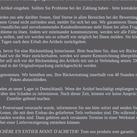
tikel eingehen. Sollten Sie Probleme bei der Zahlung haben - bitte kontaktie
rden uns sehr darüber freuen, fünf Sterne in allen Bereichen bei der Bewertun
em Grund nicht zufrieden sind, meldet Sie sich bei uns. Wir garantieren Ihnen
 freundliches und zuvorkommendes Kundendienstteam steht Ihnen bei allen Fra
obleme zu lösen. Indem wir miteinander kommunizieren, werden wir alle Fälle
zu stellen, und wir werden uns so schnell wie möglich bei Ihnen melden. Sie k
 Tagen nach dem Erhalt des Artikels zurückgeben.
, bevor Sie eine Rückmeldung hinterlassen. Bitte beachten Sie, dass wir Rücker
obald wir die Ware zurückerhalten, werden wir unsere Kennzeichnung überprüf
r soll sich vor der Rücksendung des Artikels mit uns in Verbindung setzen. Di
 und in der Originalverpackung zurückgeschickt werden.
ckgenommen. Wir bemühen uns, Ihre Rückerstattung innerhalb von 48 Stunden n
Pakets abzuschließen.
nden an unser Lager in Deutschland). Wenn der Artikel beschädigt empfangen wi
 über den Schaden zu informieren. Nach dieser Zeit, können wir keine Ansprü
Zusteller geltend machen.
en Postversand verursacht wurde, informieren Sie uns bitte sofort und senden Si
Kosten, die mit dem Einbau des gelieferten Teils verbunden sind. Die während 
standen worden sind. Dazu gehören auch versäumte Termine in einer Werkstatt 
 bei einer Lieferverzögerung entstehen können.
ENCHÈRE EN ENTIER AVANT D'ACHETER! Tous nos produits sont garantis.