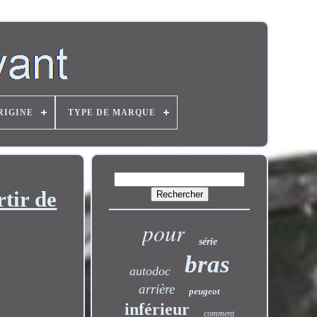
RIGINE
TYPE DE MARQUE
tir de
pour
série
bras
autodoc
arrière
peugeot
inférieur
comment