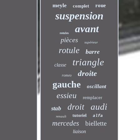
meyle
roue
complet
suspension
avant
rotules
pièces
supérieur
rotule
barre
triangle
classe
droite
romeo
gauche
oscillant
essieu
remplacer
audi
droit
stab
tutoriel
alfa
renault
mercedes
biellette
liaison