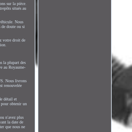
ons sur la pièce.
trepôts situés au
 véhicule. Nous
 de doute ou si
z votre droit de
ion.
s la plupart des
ouve au Royaume-
US. Nous livrons
est renouvelée
e détail et
e pour obtenir un
 ou n'avez plus
vant la date de
oter que nous ne