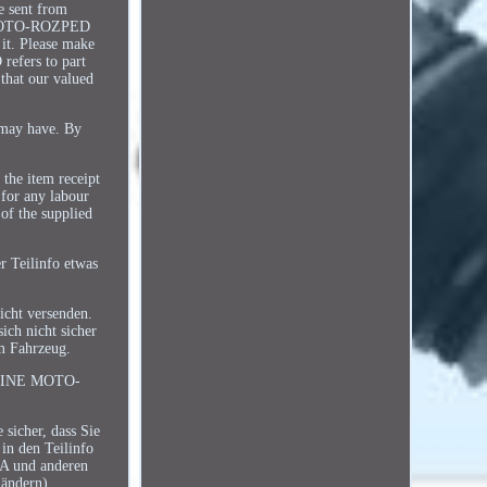
re sent from
ny MOTO-ROZPED
 it. Please make
refers to part
 that our valued
u may have. By
 the item receipt
 for any labour
 of the supplied
r Teilinfo etwas
icht versenden.
ich nicht sicher
em Fahrzeug.
e KEINE MOTO-
 sicher, dass Sie
in den Teilinfo
SA und anderen
Ländern).