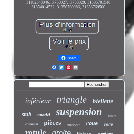
31102348046. K750027, K750028, 31306781548,
31354014532, 31356760986, 31356769500.
Share
triangle
inférieur
biellette
suspension
stab
tutoriel
rotules
pièces
roue
série
comment
supérieur
rotule
droite
arrière