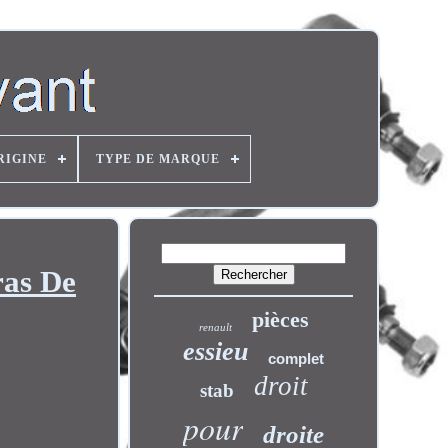
RIGINE
TYPE DE MARQUE
ras De
pièces
renault
essieu
complet
droit
stab
pour
droite