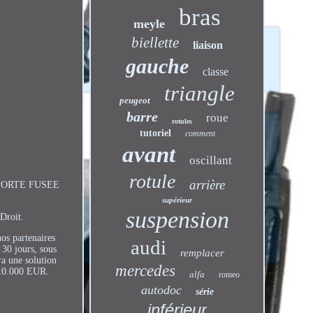
bras
meyle
biellette
liaison
gauche
classe
triangle
peugeot
barre
roue
rotules
tutoriel
comment
avant
oscillant
rotule
arrière
PORTE FUSEE
supérieur
suspension
Droit.
 partenaires
audi
30 jours, sous
remplacer
ra une solution
mercedes
10.000 EUR.
alfa
romeo
autodoc
série
inférieur