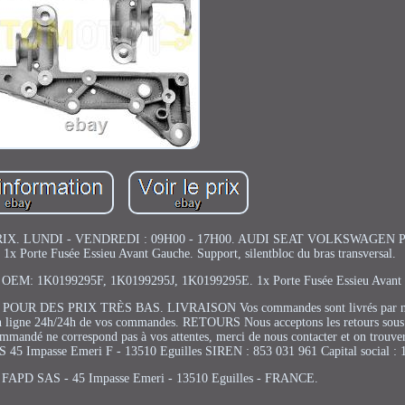
. LUNDI - VENDREDI : 09H00 - 17H00. AUDI SEAT VOLKSWAGEN 
te Fusée Essieu Avant Gauche. Support, silentbloc du bras transversal.
nce OEM: 1K0199295F, 1K0199295J, 1K0199295E. 1x Porte Fusée Essieu Avant 
 POUR DES PRIX TRÈS BAS. LIVRAISON Vos commandes sont livrés par nos
n ligne 24h/24h de vos commandes. RETOURS Nous acceptons les retours sous 
 commandé ne correspond pas à vos attentes, merci de nous contacter et on trouve
passe Emeri F - 13510 Eguilles SIREN : 853 031 961 Capital social : 
FAPD SAS - 45 Impasse Emeri - 13510 Eguilles - FRANCE.