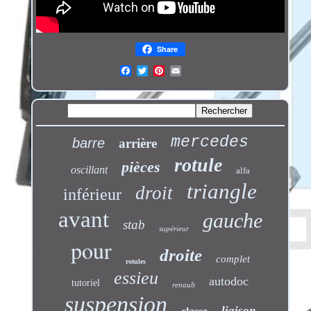
Share
mercedes
barre
arrière
rotule
pièces
oscillant
alfa
triangle
droit
inférieur
avant
gauche
stab
supérieur
pour
droite
complet
rotules
essieu
autodoc
tutoriel
renault
suspension
liaison