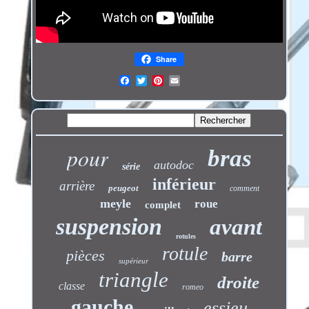
Share
pour
bras
autodoc
série
inférieur
arrière
peugeot
comment
meyle
roue
complet
suspension
avant
rotules
rotule
pièces
barre
supérieur
triangle
droite
classe
romeo
gauche
essieu