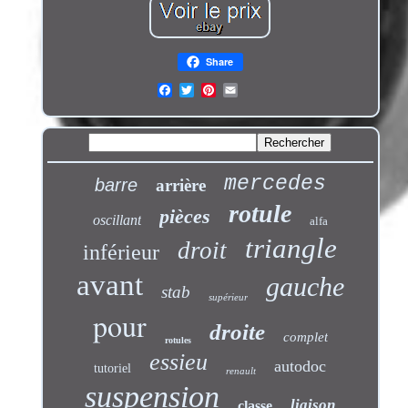
Share
mercedes
barre
arrière
rotule
pièces
oscillant
alfa
triangle
droit
inférieur
avant
gauche
stab
supérieur
pour
droite
complet
rotules
essieu
autodoc
tutoriel
renault
suspension
liaison
classe