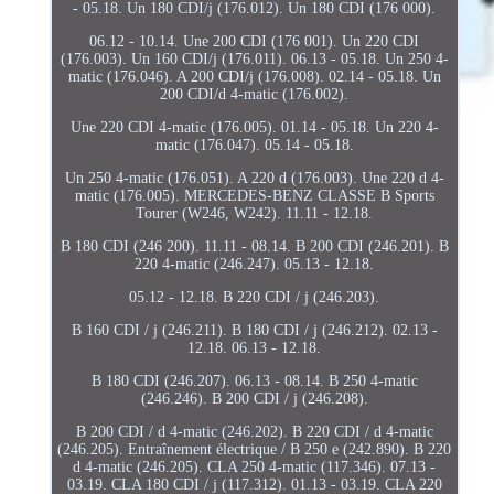
- 05.18. Un 180 CDI/j (176.012). Un 180 CDI (176 000).
06.12 - 10.14. Une 200 CDI (176 001). Un 220 CDI
(176.003). Un 160 CDI/j (176.011). 06.13 - 05.18. Un 250 4-
matic (176.046). A 200 CDI/j (176.008). 02.14 - 05.18. Un
200 CDI/d 4-matic (176.002).
Une 220 CDI 4-matic (176.005). 01.14 - 05.18. Un 220 4-
matic (176.047). 05.14 - 05.18.
Un 250 4-matic (176.051). A 220 d (176.003). Une 220 d 4-
matic (176.005). MERCEDES-BENZ CLASSE B Sports
Tourer (W246, W242). 11.11 - 12.18.
B 180 CDI (246 200). 11.11 - 08.14. B 200 CDI (246.201). B
220 4-matic (246.247). 05.13 - 12.18.
05.12 - 12.18. B 220 CDI / j (246.203).
B 160 CDI / j (246.211). B 180 CDI / j (246.212). 02.13 -
12.18. 06.13 - 12.18.
B 180 CDI (246.207). 06.13 - 08.14. B 250 4-matic
(246.246). B 200 CDI / j (246.208).
B 200 CDI / d 4-matic (246.202). B 220 CDI / d 4-matic
(246.205). Entraînement électrique / B 250 e (242.890). B 220
d 4-matic (246.205). CLA 250 4-matic (117.346). 07.13 -
03.19. CLA 180 CDI / j (117.312). 01.13 - 03.19. CLA 220