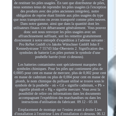
de restituer les piles usagées. En tant que distributeur de piles,
nous sommes tenus de reprendre les piles usagées (à l'exception
des produits avec des piles anciennes intégrées), notre
obligation de reprise étant limitée aux piles usagées du type
que nous transportons ou avons transporté comme piles neuves.
Dans notre gamme, ainsi que dans la quantité dont les
utilisateurs finaux s'en débarrassent généralement. Vous pouvez
donc soit nous renvoyer les piles usagées avec un
affranchissement suffisant, soit les remettre gratuitement
directement à notre entrepôt d'expédition à l'adresse suivante :
Pro ReNet GmbH c/o Jakobs Wütschner GmbH John F.
Kennedystrasse 7 55743 Idar-Oberstein 2. Signification des
symboles de batterie Les piles portent le symbole d'une
poubelle barrée (voir ci-dessous).
Les batteries contaminées sont spécialement marquées de
symboles chimiques. Pour les piles qui contiennent plus de
0,0005 pour cent en masse de mercure, plus de 0,002 pour cent
en masse de cadmium ou plus de 0,004 pour cent en masse de
plomb, le nom chimique du polluant utilisé se trouve sous le
symbole de la poubelle - où « Cd » signifie cadmium, « Pb »
signifie plomb et « Hg » signifie mercure. Vous avez la
possibilité de relire ces informations dans les documents
accompagnant l'expédition des marchandises ou dans les
instructions d'utilisation du fabricant. 09.12 - 05.18.
Emplacement de montage sur l'essieu avant à droite Lieu
d'installation à l'extérieur Lieu d'installation ci-dessous. 06.12