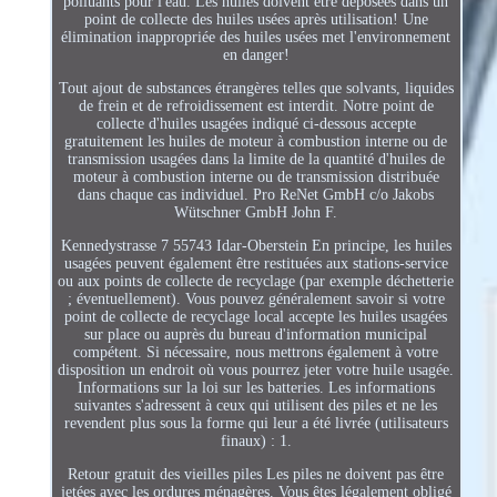
polluants pour l'eau. Les huiles doivent être déposées dans un
point de collecte des huiles usées après utilisation! Une
élimination inappropriée des huiles usées met l'environnement
en danger!
Tout ajout de substances étrangères telles que solvants, liquides
de frein et de refroidissement est interdit. Notre point de
collecte d'huiles usagées indiqué ci-dessous accepte
gratuitement les huiles de moteur à combustion interne ou de
transmission usagées dans la limite de la quantité d'huiles de
moteur à combustion interne ou de transmission distribuée
dans chaque cas individuel. Pro ReNet GmbH c/o Jakobs
Wütschner GmbH John F.
Kennedystrasse 7 55743 Idar-Oberstein En principe, les huiles
usagées peuvent également être restituées aux stations-service
ou aux points de collecte de recyclage (par exemple déchetterie
; éventuellement). Vous pouvez généralement savoir si votre
point de collecte de recyclage local accepte les huiles usagées
sur place ou auprès du bureau d'information municipal
compétent. Si nécessaire, nous mettrons également à votre
disposition un endroit où vous pourrez jeter votre huile usagée.
Informations sur la loi sur les batteries. Les informations
suivantes s'adressent à ceux qui utilisent des piles et ne les
revendent plus sous la forme qui leur a été livrée (utilisateurs
finaux) : 1.
Retour gratuit des vieilles piles Les piles ne doivent pas être
jetées avec les ordures ménagères. Vous êtes légalement obligé