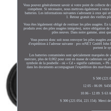
Vous pouvez généralement savoir si votre point de collecte de 
compétent. Si nécessaire, nous mettrons également à votre di
batteries. Les informations suivantes s'adressent à ceux qui uti
1. Retour gratuit des vieilles pi
Vous êtes légalement obligé de restituer les piles usagées. En 
produits avec des piles usagées intégrées), notre obligation d
piles neuves. Dans notre gamme, ainsi que 
Vous pouvez donc soit nous renvoyer les piles usagées ave
d'expédition à l'adresse suivante : pro reNET GmbH John F
portent le s
Les batteries contaminées sont spécialement marquées de s
mercure, plus de 0,002 pour cent en masse de cadmium ou plu
symbole de la poubelle - où « Cd » signifie cadmium, « Pb » 
dans les documents accompagnant l'expédition des marchandi
S 500 (221.
12.05 - 06.09. S45
10.06 - 12.09. S 63 
S 300 (221.054, 221.154). Merci de v