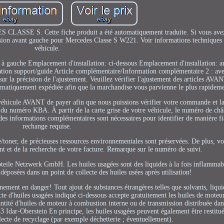
CLASSE S. Cette fiche produit a été automatiquement traduite. Si vous avez
nsion avant gauche pour Mercedes Classe S W221. Voir informations techniques 
véhicule.
t à gauche Emplacement d'installation: ci-dessous Emplacement d'installation: ar
tion support/guide Article complémentaire/Information complémentaire 2 : av
 la précision de l'ajustement. Veuillez vérifier l'ajustement des articles AVA
atiquement expédiée afin que la marchandise vous parvienne le plus rapideme
e véhicule AVANT de payer afin que nous puissions vérifier votre commande et la
 du numéro KBA. À partir de la carte grise de votre véhicule, le numéro de ch
 des informations complémentaires sont nécessaires pour identifier de manière fi
rechange requise.
/toner, de précieuses ressources environnementales sont préservées. De plus, vo
nt et de la recherche de votre facture. Remarque sur le numéro de suivi.
oteile Netzwerk GmbH. Les huiles usagées sont des liquides à la fois inflammabl
 déposées dans un point de collecte des huiles usées après utilisation!
ement en danger! Tout ajout de substances étrangères telles que solvants, liquid
ecte d'huiles usagées indiqué ci-dessous accepte gratuitement les huiles de mote
antité d'huiles de moteur à combustion interne ou de transmission distribuée da
dar-Oberstein En principe, les huiles usagées peuvent également être restitué
lecte de recyclage (par exemple déchetterie ; éventuellement).