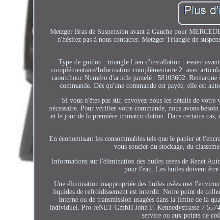
Metzger Bras de Suspension avant à Gauche pour MERCEDES 
n'hésitez pas à nous contacter. Metzger Triangle de suspe
Type de guidon : triangle Lieu d'installation : essieu avan
complémentaire/Information complémentaire 2: avec articula
caoutchouc Numéro d'article jumelé : 58103602. Remarque sur
commande. Dès qu'une commande est payée, elle est autom
Si vous n'êtes pas sûr, envoyez-nous les détails de votr
nécessaire. Pour vérifier votre commande, nous avons besoin
et le jour de la première immatriculation. Dans certains cas,
En économisant les consommables tels que le papier et l'encre
vous soucier du stockage, du classeme
Informations sur l'élimination des huiles usées de Renet Aut
pour l'eau. Les huiles doivent être
Une élimination inappropriée des huiles usées met l'environn
liquides de refroidissement est interdit. Notre point de coll
interne ou de transmission usagées dans la limite de la qu
individuel. Pro reNET GmbH John F. Kennedystrasse 7 55743 I
service ou aux points de col