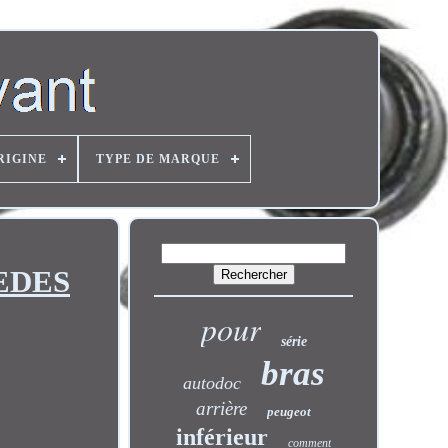
RIGINE
TYPE DE MARQUE
CEDES
pour
série
bras
autodoc
arrière
peugeot
inférieur
comment