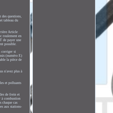
 des questions,
et tableau du
rière Article
ec roulement en
NT de payer une
nt possible.
 corriger si
âssis (numéro E)
able la pièce de
us n'avez plus à
es et polluants
es de frein et
ur à combustion
ns chaque cas
es aux stations-