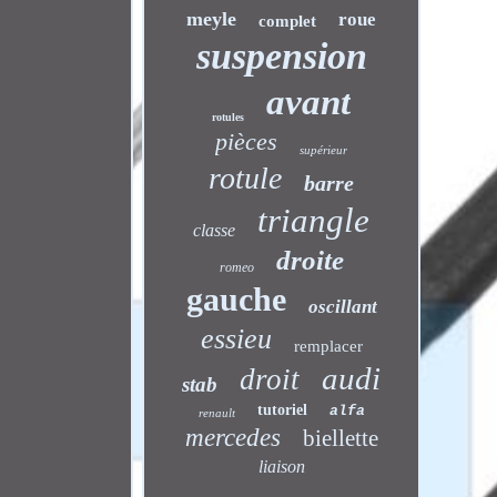
meyle
roue
complet
suspension
avant
rotules
pièces
supérieur
rotule
barre
triangle
classe
droite
romeo
gauche
oscillant
essieu
remplacer
audi
droit
stab
tutoriel
alfa
renault
mercedes
biellette
liaison