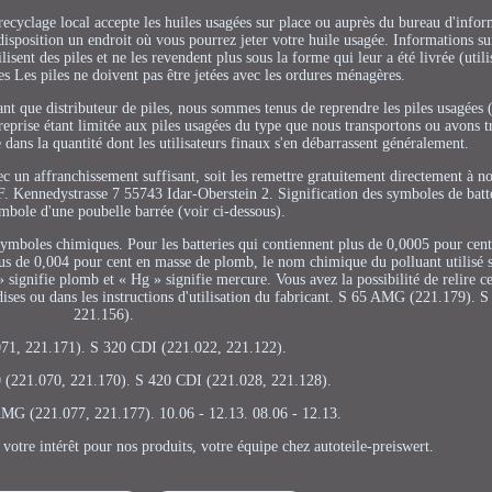
recyclage local accepte les huiles usagées sur place ou auprès du bureau d'info
sposition un endroit où vous pourrez jeter votre huile usagée. Informations sur 
lisent des piles et ne les revendent plus sous la forme qui leur a été livrée (utili
les Les piles ne doivent pas être jetées avec les ordures ménagères.
tant que distributeur de piles, nous sommes tenus de reprendre les piles usagées 
e reprise étant limitée aux piles usagées du type que nous transportons ou avons
dans la quantité dont les utilisateurs finaux s'en débarrassent généralement.
c un affranchissement suffisant, soit les remettre gratuitement directement à no
. Kennedystrasse 7 55743 Idar-Oberstein 2. Signification des symboles de batte
ymbole d'une poubelle barrée (voir ci-dessous).
ymboles chimiques. Pour les batteries qui contiennent plus de 0,0005 pour cen
s de 0,004 pour cent en masse de plomb, le nom chimique du polluant utilisé s
signifie plomb et « Hg » signifie mercure. Vous avez la possibilité de relire c
ses ou dans les instructions d'utilisation du fabricant. S 65 AMG (221.179). S
221.156).
071, 221.171). S 320 CDI (221.022, 221.122).
0 (221.070, 221.170). S 420 CDI (221.028, 221.128).
AMG (221.077, 221.177). 10.06 - 12.13. 08.06 - 12.13.
otre intérêt pour nos produits, votre équipe chez autoteile-preiswert.