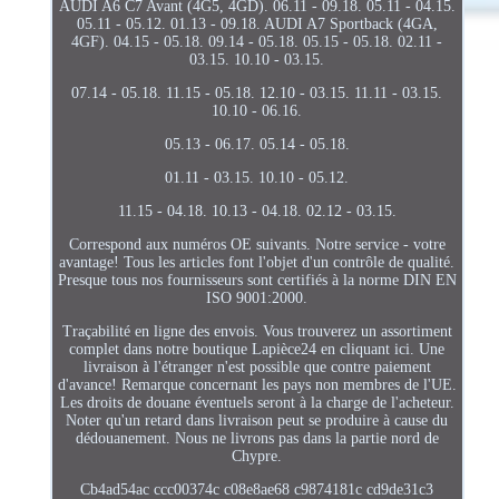
AUDI A6 C7 Avant (4G5, 4GD). 06.11 - 09.18. 05.11 - 04.15.
05.11 - 05.12. 01.13 - 09.18. AUDI A7 Sportback (4GA,
4GF). 04.15 - 05.18. 09.14 - 05.18. 05.15 - 05.18. 02.11 -
03.15. 10.10 - 03.15.
07.14 - 05.18. 11.15 - 05.18. 12.10 - 03.15. 11.11 - 03.15.
10.10 - 06.16.
05.13 - 06.17. 05.14 - 05.18.
01.11 - 03.15. 10.10 - 05.12.
11.15 - 04.18. 10.13 - 04.18. 02.12 - 03.15.
Correspond aux numéros OE suivants. Notre service - votre
avantage! Tous les articles font l'objet d'un contrôle de qualité.
Presque tous nos fournisseurs sont certifiés à la norme DIN EN
ISO 9001:2000.
Traçabilité en ligne des envois. Vous trouverez un assortiment
complet dans notre boutique Lapièce24 en cliquant ici. Une
livraison à l'étranger n'est possible que contre paiement
d'avance! Remarque concernant les pays non membres de l'UE.
Les droits de douane éventuels seront à la charge de l'acheteur.
Noter qu'un retard dans livraison peut se produire à cause du
dédouanement. Nous ne livrons pas dans la partie nord de
Chypre.
Cb4ad54ac ccc00374c c08e8ae68 c9874181c cd9de31c3