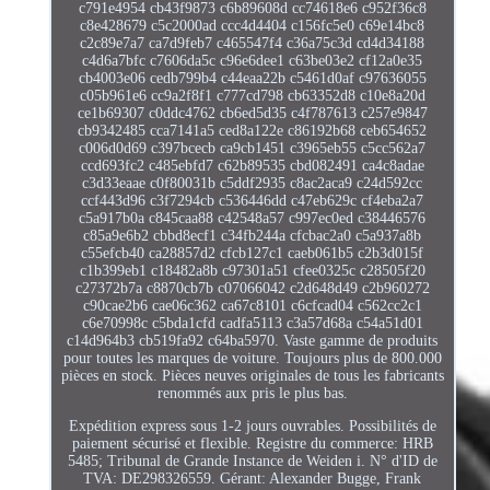
c791e4954 cb43f9873 c6b89608d cc74618e6 c952f36c8
c8e428679 c5c2000ad ccc4d4404 c156fc5e0 c69e14bc8
c2c89e7a7 ca7d9feb7 c465547f4 c36a75c3d cd4d34188
c4d6a7bfc c7606da5c c96e6dee1 c63be03e2 cf12a0e35
cb4003e06 cedb799b4 c44eaa22b c5461d0af c97636055
c05b961e6 cc9a2f8f1 c777cd798 cb63352d8 c10e8a20d
ce1b69307 c0ddc4762 cb6ed5d35 c4f787613 c257e9847
cb9342485 cca7141a5 ced8a122e c86192b68 ceb654652
c006d0d69 c397bcecb ca9cb1451 c3965eb55 c5cc562a7
ccd693fc2 c485ebfd7 c62b89535 cbd082491 ca4c8adae
c3d33eaae c0f80031b c5ddf2935 c8ac2aca9 c24d592cc
ccf443d96 c3f7294cb c536446dd c47eb629c cf4eba2a7
c5a917b0a c845caa88 c42548a57 c997ec0ed c38446576
c85a9e6b2 cbbd8ecf1 c34fb244a cfcbac2a0 c5a937a8b
c55efcb40 ca28857d2 cfcb127c1 caeb061b5 c2b3d015f
c1b399eb1 c18482a8b c97301a51 cfee0325c c28505f20
c27372b7a c8870cb7b c07066042 c2d648d49 c2b960272
c90cae2b6 cae06c362 ca67c8101 c6cfcad04 c562cc2c1
c6e70998c c5bda1cfd cadfa5113 c3a57d68a c54a51d01
c14d964b3 cb519fa92 c64ba5970. Vaste gamme de produits
pour toutes les marques de voiture. Toujours plus de 800.000
pièces en stock. Pièces neuves originales de tous les fabricants
renommés aux pris le plus bas.
Expédition express sous 1-2 jours ouvrables. Possibilités de
paiement sécurisé et flexible. Registre du commerce: HRB
5485; Tribunal de Grande Instance de Weiden i. N° d'ID de
TVA: DE298326559. Gérant: Alexander Bugge, Frank