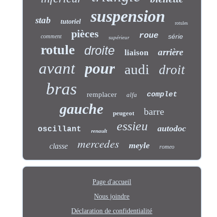
suspension
stab
tutoriel
rotules
pièces
roue
série
comment
supérieur
rotule
droite
arrière
liaison
avant
pour
audi
droit
bras
remplacer
complet
alfa
gauche
barre
peugeot
essieu
autodoc
oscillant
renault
mercedes
meyle
classe
romeo
Page d'accueil
Nous joindre
Déclaration de confidentialité