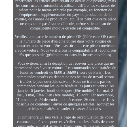
répertorier les articles avec autant de détails que possible, mais
les constructeurs automobiles utilisent différentes variantes de
pièces pour le même véhicule par exemple, en fonction de
l'équipement supplémentaire, du pays de production de la
voiture, de l'année de production, etc. Il se peut que cette pièce
ne convienne pas à votre véhicule, même si le tableau de
compatibilité indique qu'elle est compatible.
Veuillez comparer le numéro de pièce OE (Référence OE) avec
le numéro de pièce d'origine utilisé dans votre voiture ou
contactez-nous si vous n'êtes pas sûr que cette pièce convienne
à votre voiture. Nous vérifierons la compatibilité et répondrons
dès que possible (généralement dans les heures ouvrables).
Vous éviterez ainsi la déception de recevoir une pièce qui ne
correspond pas à votre voiture. Les commandes sont traitées du
lundi au vendredi de 8h00 à 16h00 (heure de Paris). Les
commandes passées en dehors de nos heures de travail seront
traitées le jour ouvrable suivant. Nous ne traitons pas les
commandes pendant les jours fériés et les jours suivants : 1er
janvier, 6 janvier, lundi de Pâques (fête mobile), 1er mai, 2
mai, 3 mai, Fête-Dieu (fête mobile), 15 août, 1er novembre,
11 novembre, 24 décembre, 25 décembre, 26 décembre. Il est
possible de combiner l'envoi de quelques articles. Ajoutez les
articles souhaités au panier et passez à la caisse.
Il contiendra un lien vers la page de récapitulation de votre
commande, où vous pourrez vérifier tous les détails de votre
commande, son état actuel et l'historique de tous les courriels