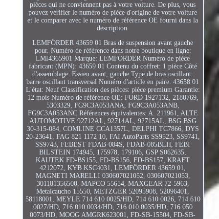
pièces qui ne conviennent pas à votre voiture. De plus, vous
pouvez vérifier le numéro de pièce d'origine de votre voiture
et le comparer avec le numéro de référence OE fourni dans la
description.
LEMFÖRDER 43659 01 Bras de suspension avant gauche
pour. Numéro de référence dans notre boutique en ligne:
LMI4365901 Marque: LEMFÖRDER Numéro de pièce
fabricant (MPN): 43659 01 Contenu du coffret: 1 pièce Côté
d'assemblage: Essieu avant, gauche Type de bras oscillant:
barre oscillant transversal Numéro d'article en paire: 43658 01
L'état: Neuf Classification des pièces: pièce premium Garantie:
12 mois Numéro de référence OE: FORD 1927132, 2180769,
5303329, FG9C3A053ANA, FG9C3A053ANB,
FG9C3A053ANC Références équivalentes: A. 211961, ALTE
AUTOMOTIVE 92712AL, 92714AL, 92715AL, BSG BSG
30-315-084, COMLINE CCA1357L, DELPHI TC7866, DYS
20-23641, FAG 821 1172 10, FAI AutoParts SS9523, SS9741,
SS9743, FEBEST FDAB-084S, FDAB-085BLH, FEBI
BILSTEIN 174945, 175978, 179106, GSP S062635,
KAUTEK FD-BS155, FD-BS156, FD-BS157, KRAFT
4212072, KYB KSC4031, LEMFÖRDER 43659 01,
MAGNETI MARELLI 030607021052, 030607021053,
301181356500, MAPCO 55654, MAXGEAR 72-5963,
Metalcaucho 15550, METZGER 52095908, 52096401,
58118001, MEYLE 714 610 0025/HD, 714 610 0026, 714 610
0027/HD, 716 010 0034/HD, 716 010 0035/HD, 716 050
0073/HD, MOOG AMGRK623001, FD-SB-15504, FD-SB-