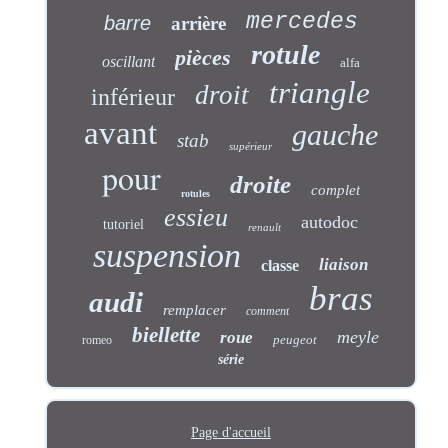
mercedes
barre
arrière
rotule
pièces
oscillant
alfa
triangle
droit
inférieur
avant
gauche
stab
supérieur
pour
droite
complet
rotules
essieu
autodoc
tutoriel
renault
suspension
liaison
classe
bras
audi
remplacer
comment
biellette
meyle
roue
peugeot
romeo
série
Page d'accueil