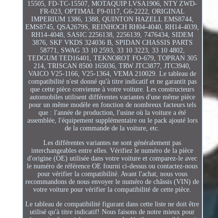
15505, FD-TC-15507, MOTAQUIP LVSA1906, NTY ZWD-
FR-023, OPTIMAL F9-0117, G6-2222, ORIGINAL
IMPERIUM 1386, 1388, QUINTON HAZELL EMS8744,
EMS8745, QSA2679S, REINHOCH RH04-4040, RH14-4039,
RH14-4048, SASIC 2256138, 2256139, 7476434, SIDEM
3876, SKF VKDS 324036 B, SPIDAN CHASSIS PARTS
58771, SWAG 33 10 2593, 33 10 3223, 33 10 4802,
TEDGUM TED16401, TEKNOROT FO-679, TOPRAN 305
214, TRISCAN 8500 165036, TRW JTC3877, JTC3940,
VAICO V25-1166, V25-1364, VEMA 210029. Le tableau de
compatibilité n'est donné qu'à titre indicatif et ne garantit pas
que cette pièce convienne à votre voiture. Les constructeurs
automobiles utilisent différentes variantes d'une même pièce
pour un même modèle en fonction de nombreux facteurs tels
que : l'année de production, l'usine où la voiture a été
assemblée, l'équipement supplémentaire ou le pack ajouté lors
de la commande de la voiture, etc.
Les différentes variantes ne sont généralement pas
interchangeables entre elles. Vérifiez le numéro de la pièce
d'origine (OE) utilisée dans votre voiture et comparez-le avec
le numéro de référence OE fourni ci-dessus ou contactez-nous
pour vérifier la compatibilité. Avant l'achat, nous vous
recommandons de nous envoyer le numéro de châssis (VIN) de
votre voiture pour vérifier la compatibilité de cette pièce.
Le tableau de compatibilité figurant dans cette liste ne doit être
utilisé qu'à titre indicatif! Nous faisons de notre mieux pour