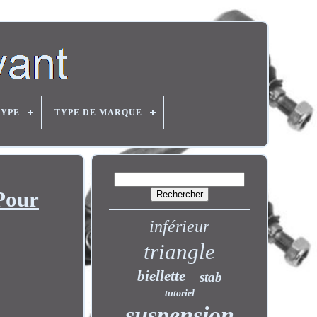
TYPE
TYPE DE MARQUE
 Pour
inférieur
triangle
biellette
stab
tutoriel
suspension