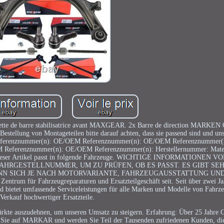
lette de barre stabilisatrice avant MAXGEAR. 2x Barre de direction MARKE
stellung von Montageteilen bitte darauf achten, dass sie passend sind und uns 
EM Referenznummer(n): OE/OEM Referenznummer(n): OE/OEM Referenznumme
eferenznummer(n): OE/OEM Referenznummer(n): Herstellernummer: Materi
 Dieser Artikel passt in folgende Fahrzeuge. WICHTIGE INFORMATIONEN
FAHRGESTELLNUMMER, UM ZU PRÜFEN, OB ES PASST. ES GIBT SE
NN SICH JE NACH MOTORVARIANTE, FAHRZEUGAUSSTATTUNG UN
m für Fahrzeugreparaturen und Ersatzteilgeschäft seit. Seit über zwei Jah
 bietet umfassende Serviceleistungen für alle Marken und Modelle von Fahrz
Verkauf hochwertiger Ersatzteile.
rkte auszudehnen, um unseren Umsatz zu steigern. Erfahrung: Über 25 Jahre Ge
en Sie auf MARKAR und werden Sie Teil der Tausenden zufriedenen Kunden, di