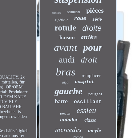
pièces
comment
rotules
roue
série
supérieur
rotule
droite
arrière
liaison
avant
pour
audi
droit
bras
remplacer
N QUALITY. 2x
complet
mitteilen, für
alfa
r(n): OE/OEM
gauche
al: Produktart:
peugeot
 VOR DEM KAUF.
barre
oscillant
HR VIELE
D BAUJAHR
essieu
rzehnten ist
renault
eugen sowie den
autodoc
classe
mercedes
meyle
schäftstätigkeit
e dank unserer
romeo