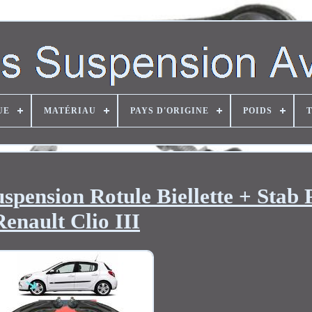
UE
MATÉRIAU
PAYS D'ORIGINE
POIDS
spension Rotule Biellette + Stab
Renault Clio III