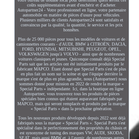
votre bureau de douane local pour déterminer quels seront ces
coûts supplémentaires avant d'enchérir et d'acheter.
Autopartner24 - Votre professionnel en ligne, votre partenaire
automobile en matière de pièces d'usure pour véhicules.
Plusieurs milliers de clients Autopartner24 sont satisfaits et
convaincus par la qualité, la quantité, le service et les prix
honnêtes.
Plus de 25 000 pièces pour tous les modèles de voitures et de
camionnettes courants - d'AUDI, BMW à CITROËN, DACIA,
FORD, HYUNDAI, MITSUBISHI, PEUGEOT, OPEL,
VOLKSWAGEN jusqu'à VOLVO - ainsi que de nombreuses
voitures classiques et jeunes. Quiconque connaît déjà Special
Parts sait que les articles ont été initialement produits par le
fabricant MAPCO. Étant donné que Special Parts s'est de plus
en plus fait un nom sur la scène et que l'équipe derrière la
marque s'est de plus en plus agrandie, nous (Autopartner) nous
sommes donné pour mission en 2022 de rendre la marque «
Special Parts » indépendante. Ici, dans la boutique en ligne
Autopartner, vous trouverez tous les produits de pièces
spéciales bien connus qui étaient auparavant fabriqués par
MAPCO, mais qui seront remplacés et produits par la marque
« Special Parts » dans la prochaine génération.
Tous les nouveaux produits développés depuis 2022 sont déjà
fabriqués sous la marque « Special Parts ». Special Parts s'est
spécialisé dans le perfectionnement des propriétés du châssis et
est synonyme de tuning des marques VW, AUDI, SKODA,
SEAT, mais aussi BMW et, à l'avenir, de nombreuses autres