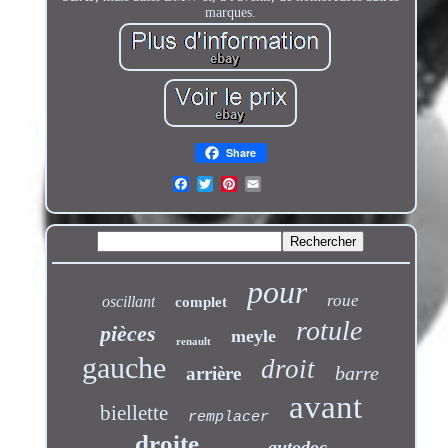
marques.
Share
pour
roue
oscillant
complet
rotule
pièces
meyle
renault
gauche
droit
barre
arrière
avant
biellette
remplacer
droite
autodoc