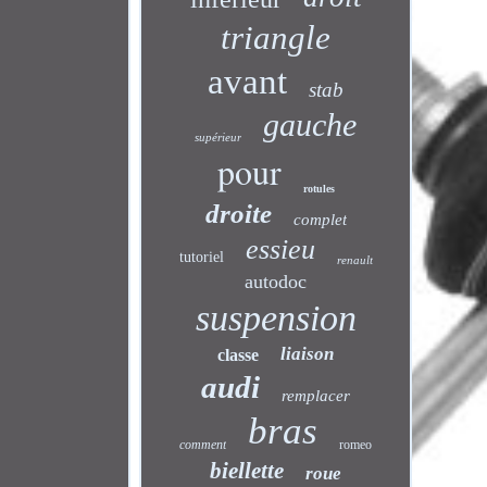
triangle
avant
stab
gauche
supérieur
pour
rotules
droite
complet
essieu
tutoriel
renault
autodoc
suspension
liaison
classe
audi
remplacer
bras
comment
romeo
biellette
roue