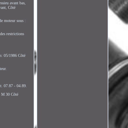
essieu avant bas,
vant, Côté
de moteur sous :
es restrictions
on: 05/1986 Côté
teur.
t. 07.87 - 04.89.
: M 30 Côté