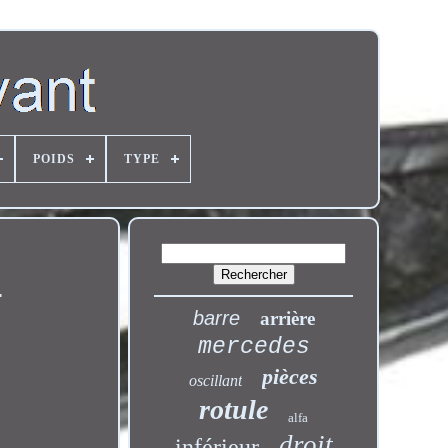
POIDS
TYPE
8
barre
arrière
mercedes
pièces
oscillant
rotule
alfa
droit
inférieur