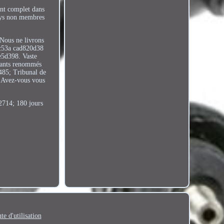
ent complet dans
pays non membres
 Nous ne livrons
fc53a cad820d38
5d398. Vaste
icants renommés
5485; Tribunal de
 Avez-vous vous
x2714; 180 jours
te d'utilisation