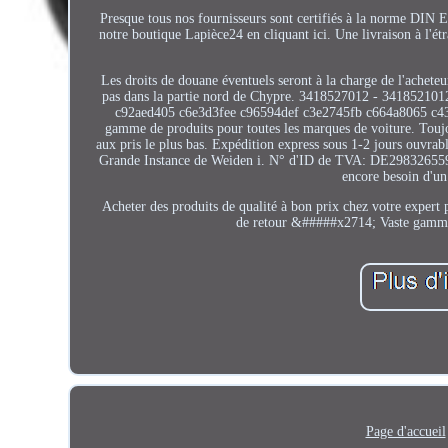
Presque tous nos fournisseurs sont certifiés à la norme DIN 
notre boutique Lapièce24 en cliquant ici. Une livraison à l'
Les droits de douane éventuels seront à la charge de l'achete
pas dans la partie nord de Chypre. 3418527012 - 3418521
c92aed405 c6e3d3fee c96594def c3e2745fb c664a8065 c4
gamme de produits pour toutes les marques de voiture. Toujo
aux pris le plus bas. Expédition express sous 1-2 jours ouvra
Grande Instance de Weiden i. N° d'ID de TVA: DE298326559.
encore besoin d'un 
Acheter des produits de qualité à bon prix chez votre expert
de retour &#####x2714; Vaste gamme 
Page d'accueil