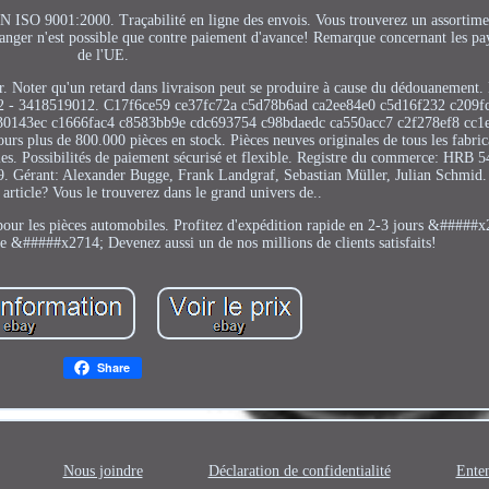
EN ISO 9001:2000. Traçabilité en ligne des envois. Vous trouverez un assortim
étranger n'est possible que contre paiement d'avance! Remarque concernant les 
de l'UE.
ur. Noter qu'un retard dans livraison peut se produire à cause du dédouanement.
012 - 3418519012. C17f6ce59 ce37fc72a c5d78b6ad ca2ee84e0 c5d16f232 c209
30143ec c1666fac4 c8583bb9e cdc693754 c98bdaedc ca550acc7 c2f278ef8 cc1e
urs plus de 800.000 pièces en stock. Pièces neuves originales de tous les fabr
bles. Possibilités de paiement sécurisé et flexible. Registre du commerce: HRB 
 Gérant: Alexander Bugge, Frank Landgraf, Sebastian Müller, Julian Schmid.
article? Vous le trouverez dans le grand univers de..
 pour les pièces automobiles. Profitez d'expédition rapide en 2-3 jours &#####
&#####x2714; Devenez aussi un de nos millions de clients satisfaits!
Share
Nous joindre
Déclaration de confidentialité
Enten