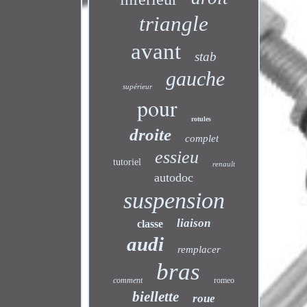
triangle
avant
stab
gauche
supérieur
pour
rotules
droite
complet
essieu
tutoriel
renault
autodoc
suspension
liaison
classe
audi
remplacer
bras
comment
romeo
biellette
roue