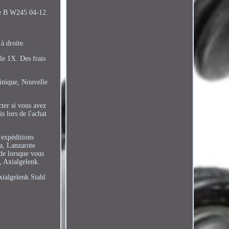
se B W245 04-12.
à droite.
ale 1X. Des frais
tinique, Nouvelle
cter si vous avez
s lors de l'achat
 expéditions
ra, Lanzarote
de lorsque vous
, Axialgelenk.
xialgelenk Stahl