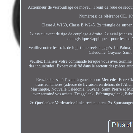
Actionneur de verrouillage de moyeu. Treuil de roue de seco
Numéro(s) de référence OE. 1
Classe A W169, Classe B W245. 2x triangle de suspensi
2x essieu avant de tige de couplage à droite. 2x axial joint e
de logistique s'appliquent pour les exp
Veuillez noter les frais de logistique réels engagés. La Palm
Calédonie, Guyane, Saint 
Veuillez finaliser votre commande lorsque vous avez terminé vo
des inquiétudes. Expert qualifié dans le secteur des pièces aut
Renzlenker set à l'avant à gauche pour Mercedes-Benz Cl
transfrontalières (adresse de livraison en dehors de l'Al
Martinique, Nouvelle Calédonie, Guyane, Saint Pierre et Mi
avez terminé vos achats. Traggelenk, Führungsgelenk, Fahr
2x Querlenker Vorderachse links rechts unten. 2x Spurstangen