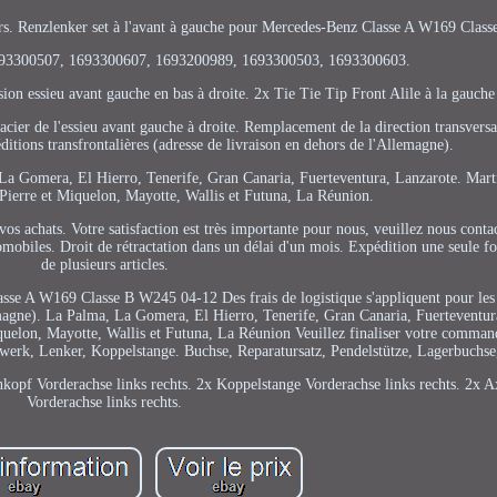
urs. Renzlenker set à l'avant à gauche pour Mercedes-Benz Classe A W169 Clas
693300507, 1693300607, 1693200989, 1693300503, 1693300603.
on essieu avant gauche en bas à droite. 2x Tie Tie Tip Front Alile à la gauche 
n acier de l'essieu avant gauche à droite. Remplacement de la direction transvers
éditions transfrontalières (adresse de livraison en dehors de l'Allemagne).
a, La Gomera, El Hierro, Tenerife, Gran Canaria, Fuerteventura, Lanzarote. Mar
Pierre et Miquelon, Mayotte, Wallis et Futuna, La Réunion.
s achats. Votre satisfaction est très importante pour nous, veuillez nous conta
omobiles. Droit de rétractation dans un délai d'un mois. Expédition une seule foi
de plusieurs articles.
asse A W169 Classe B W245 04-12 Des frais de logistique s'appliquent pour les
lemagne). La Palma, La Gomera, El Hierro, Tenerife, Gran Canaria, Fuerteventu
quelon, Mayotte, Wallis et Futuna, La Réunion Veuillez finaliser votre comman
werk, Lenker, Koppelstange. Buchse, Reparatursatz, Pendelstütze, Lagerbuchse
kopf Vorderachse links rechts. 2x Koppelstange Vorderachse links rechts. 2x A
Vorderachse links rechts.