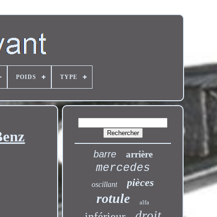
POIDS
TYPE
Benz
barre
arrière
mercedes
pièces
oscillant
rotule
alfa
droit
inférieur