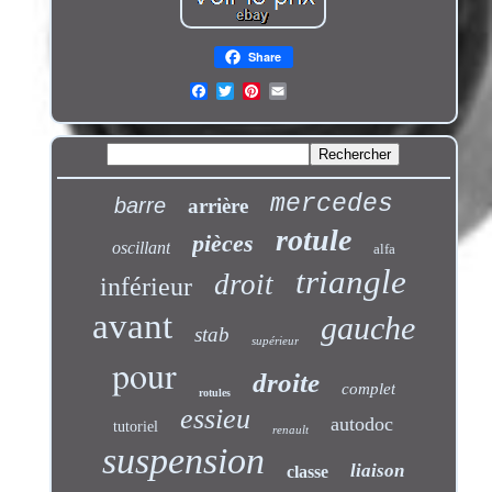
Share
mercedes
barre
arrière
rotule
pièces
oscillant
alfa
triangle
droit
inférieur
avant
gauche
stab
supérieur
pour
droite
complet
rotules
essieu
autodoc
tutoriel
renault
suspension
liaison
classe