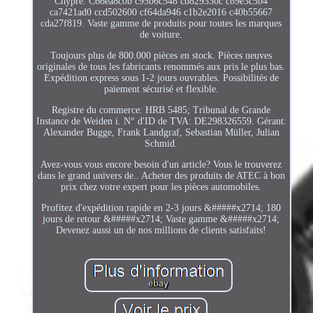
Chypre. C66ea8c0b c95b6c548 cb829330c c89e3c5b4
ca7421ad0 ccd502600 cf64da946 c1b2e2016 c40b55667
cda27f819. Vaste gamme de produits pour toutes les marques
de voiture.
Toujours plus de 800.000 pièces en stock. Pièces neuves
originales de tous les fabricants renommés aux pris le plus bas.
Expédition express sous 1-2 jours ouvrables. Possibilités de
paiement sécurisé et flexible.
Registre du commerce: HRB 5485; Tribunal de Grande
Instance de Weiden i. N° d'ID de TVA: DE298326559. Gérant:
Alexander Bugge, Frank Landgraf, Sebastian Müller, Julian
Schmid.
Avez-vous vous encore besoin d'un article? Vous le trouverez
dans le grand univers de.. Acheter des produits de ATEC à bon
prix chez votre expert pour les pièces automobiles.
Profitez d'expédition rapide en 2-3 jours &#####x2714; 180
jours de retour &#####x2714; Vaste gamme &#####x2714;
Devenez aussi un de nos millions de clients satisfaits!