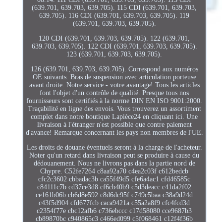
(639.701, 639.703, 639.705). 115 CDI (639.701, 639.703,
639.705). 116 CDI (639.701, 639.703, 639.705). 119
(639.701, 639.703, 639.705).
120 CDI (639.701, 639.703, 639.705). 122 (639.701,
639.703, 639.705). 122 CDI (639.701, 639.703, 639.705).
123 (639.701, 639.703, 639.705).
126 (639.701, 639.703, 639.705). Correspond aux numéros
OE suivants. Bras de suspension avec articulation porteuse
avant droite. Notre service - votre avantage! Tous les articles
font l'objet d'un contrôle de qualité. Presque tous nos
fournisseurs sont certifiés à la norme DIN EN ISO 9001:2000.
Traçabilité en ligne des envois. Vous trouverez un assortiment
complet dans notre boutique Lapièce24 en cliquant ici. Une
livraison à l'étranger n'est possible que contre paiement
d'avance! Remarque concernant les pays non membres de l'UE.
Les droits de douane éventuels seront à la charge de l'acheteur.
Noter qu'un retard dans livraison peut se produire à cause du
dédouanement. Nous ne livrons pas dans la partie nord de
Chypre. C52fe7264 c8aa92a70 c4ea2c03f c612bedcb
cfc2c3602 cbbadac3b ca55f49d5 cfe6a4ac1 cfd46585c
c84111c7b cd37ce3d8 cf6cb40b9 c5d3deacc c41da2f02
ce161b06b cb6d8e592 c8d6dc95f c749c5baa c38a9d24d
c43f5d904 cfd677fcb caca9421a c55a2a8f9 cfc4fcd3d
c2354f77e cbc12afb6 c736ebccc c17d58080 cce9687b3
cb89870bc c940865c3 c466ed099 c5f068461 c12f4f36b