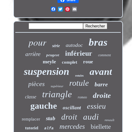
pour
bras
autodoc
série
inférieur
arrière
peugeot
comment
meyle
roue
complet
suspension
avant
rotules
rotule
pièces
barre
supérieur
triangle
droite
classe
romeo
gauche
essieu
oscillant
audi
droit
stab
remplacer
renault
mercedes
biellette
tutoriel
alfa