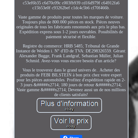
c53ef6b35 c6d70c09c c003fb939 cd16d979f c64912fa6
c15b53e0f c93262bef c1dc4c5b6 cf70f466b.
Vaste gamme de produits pour toutes les marques de voiture.
Toujours plus de 800.000 pièces en stock. Pièces neuves
originales de tous les fabricants renommés aux pris le plus bas.
Expédition express sous 1-2 jours ouvrables. Possibilités de
paiement sécurisé et flexible.
Registre du commerce: HRB 5485; Tribunal de Grande
Instance de Weiden i. N° d'ID de TVA: DE298326559. Gérant:
Alexander Bugge, Frank Landgraf, Sebastian Müller, Julian
Schmid. Avez-vous vous encore besoin d'un article?
Vous le trouverez dans le grand univers de.. Acheter des
produits de FEBI BILSTEIN à bon prix chez votre expert
pour les pièces automobiles. Profitez d'expédition rapide en 2-
3 jours &#####x2714; 180 jours de retour &#####x2714;
Vaste gamme &#####x2714; Devenez aussi un de nos millions
de clients satisfaits!
Share