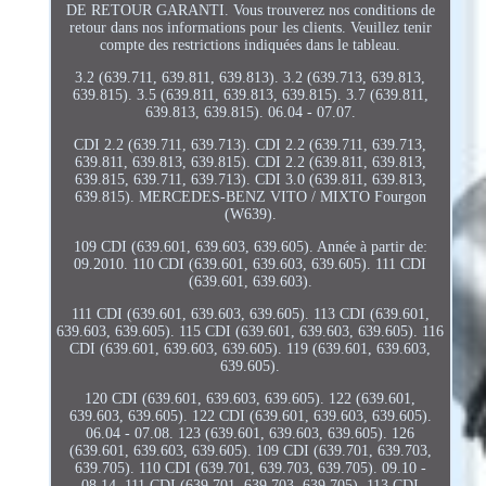
DE RETOUR GARANTI. Vous trouverez nos conditions de
retour dans nos informations pour les clients. Veuillez tenir
compte des restrictions indiquées dans le tableau.
3.2 (639.711, 639.811, 639.813). 3.2 (639.713, 639.813,
639.815). 3.5 (639.811, 639.813, 639.815). 3.7 (639.811,
639.813, 639.815). 06.04 - 07.07.
CDI 2.2 (639.711, 639.713). CDI 2.2 (639.711, 639.713,
639.811, 639.813, 639.815). CDI 2.2 (639.811, 639.813,
639.815, 639.711, 639.713). CDI 3.0 (639.811, 639.813,
639.815). MERCEDES-BENZ VITO / MIXTO Fourgon
(W639).
109 CDI (639.601, 639.603, 639.605). Année à partir de:
09.2010. 110 CDI (639.601, 639.603, 639.605). 111 CDI
(639.601, 639.603).
111 CDI (639.601, 639.603, 639.605). 113 CDI (639.601,
639.603, 639.605). 115 CDI (639.601, 639.603, 639.605). 116
CDI (639.601, 639.603, 639.605). 119 (639.601, 639.603,
639.605).
120 CDI (639.601, 639.603, 639.605). 122 (639.601,
639.603, 639.605). 122 CDI (639.601, 639.603, 639.605).
06.04 - 07.08. 123 (639.601, 639.603, 639.605). 126
(639.601, 639.603, 639.605). 109 CDI (639.701, 639.703,
639.705). 110 CDI (639.701, 639.703, 639.705). 09.10 -
08.14. 111 CDI (639.701, 639.703, 639.705). 113 CDI