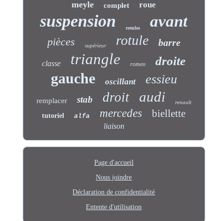
meyle
roue
complet
suspension
avant
rotules
rotule
pièces
barre
supérieur
triangle
droite
classe
romeo
gauche
essieu
oscillant
audi
droit
stab
remplacer
renault
mercedes
biellette
tutoriel
alfa
liaison
Page d'accueil
Nous joindre
Déclaration de confidentialité
Entente d'utilisation