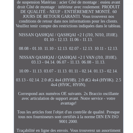
de suspension Matériau : acier Côté de montage : essieu avant
droit Côté de montage : inférieur avec roulement. PRODUIT
DE QUALITÉ - NEUF - ENTIÈREMENT MONTÉ. 60
JOURS DE RETOUR GARANTI. Vous trouverez nos
conditions de retour dans nos informations pour les clients.
Veuillez tenir compte des restrictions indiquées dans le tableau.
NISSAN QASHQAI / QASHQAI +2 I (J10, NJ10, JJ10E).
01.10 - 12.13. 11.06 - 11.13.
08.08 - 01.10. 11.10 - 12.13. 02.07 - 12.13. 10.11 - 12.13.
NISSAN QASHQAI / QASHQAI +2 I VAN (J10, JJ10E).
03.13 - 04.14. 06.07 - 11.13. 06.08 - 11.13.
10.09 - 11.13. 03.07 - 11.13. 01.11 - 02.14. 01.13 - 02.14.
03.13 - 02.14. 2.0 dCi 4x4 (HY0B). 2.0 dCi 4x4 (HY0K). 2.5
4x4 (HY0C, HY0N).
Correspond aux numéros OE suivants. 2x Braccio oscillante
avec articulation de support avant. Notre service - votre
avantage!
Tous les articles font l'objet d'un contrôle de qualité. Presque
tous nos fournisseurs sont certifiés à la norme DIN EN ISO
9001:2000.
Traçabilité en ligne des envois. Vous trouverez un assortiment