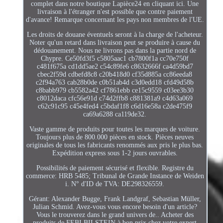
complet dans notre boutique Lapièce24 en cliquant ici. Une
livraison à l'étranger n'est possible que contre paiement
d'avance! Remarque concernant les pays non membres de l'UE.
Les droits de douane éventuels seront à la charge de l'acheteur.
Noter qu'un retard dans livraison peut se produire à cause du
dédouanement. Nous ne livrons pas dans la partie nord de
Chypre. Ce50fd3f5 c5805aac1 cb7800f1a cc70e750f
c481f675a cd1dd5ae2 c54c89fe6 c8632666f ca4d59bd7
cbec2f59d cdbefd8c8 c20b418d0 cf35d885a cc86eeda8
c2f94a763 cab28b0de c0b51ab4d c3d0edd18 cfd49d58b
c8babb979 cb5582a42 cf7861ebb ce15c9559 c03ee3b30
c8012daca cfc56e91d c74d2ffb8 c881381a9 c4d63a069
c62c91c95 c45e4fed4 c5bdaf1f8 c6d16e58a c2de475f9
ca69a6288 ca119de32.
Vaste gamme de produits pour toutes les marques de voiture.
Toujours plus de 800.000 pièces en stock. Pièces neuves
originales de tous les fabricants renommés aux pris le plus bas.
Expédition express sous 1-2 jours ouvrables.
Possibilités de paiement sécurisé et flexible. Registre du
commerce: HRB 5485; Tribunal de Grande Instance de Weiden
i. N° d'ID de TVA: DE298326559.
Gérant: Alexander Bugge, Frank Landgraf, Sebastian Müller,
Julian Schmid. Avez-vous vous encore besoin d'un article?
Vous le trouverez dans le grand univers de.. Acheter des
produits de FEBI BILSTEIN à bon prix chez votre expert