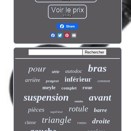
Share
pour
bras
autodoc
série
inférieur
arrière
peugeot
comment
meyle
roue
complet
suspension
avant
rotules
rotule
pièces
barre
supérieur
triangle
droite
classe
romeo