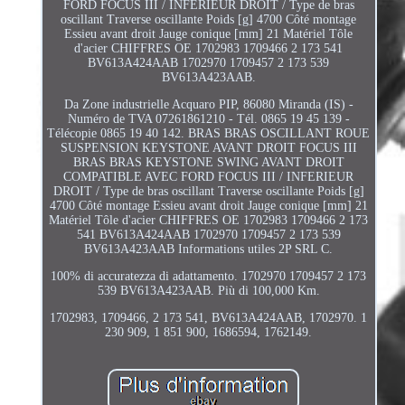
FORD FOCUS III / INFERIEUR DROIT / Type de bras
oscillant Traverse oscillante Poids [g] 4700 Côté montage
Essieu avant droit Jauge conique [mm] 21 Matériel Tôle
d'acier CHIFFRES OE 1702983 1709466 2 173 541
BV613A424AAB 1702970 1709457 2 173 539
BV613A423AAB.
Da Zone industrielle Acquaro PIP, 86080 Miranda (IS) -
Numéro de TVA 07261861210 - Tél. 0865 19 45 139 -
Télécopie 0865 19 40 142. BRAS BRAS OSCILLANT ROUE
SUSPENSION KEYSTONE AVANT DROIT FOCUS III
BRAS BRAS KEYSTONE SWING AVANT DROIT
COMPATIBLE AVEC FORD FOCUS III / INFERIEUR
DROIT / Type de bras oscillant Traverse oscillante Poids [g]
4700 Côté montage Essieu avant droit Jauge conique [mm] 21
Matériel Tôle d'acier CHIFFRES OE 1702983 1709466 2 173
541 BV613A424AAB 1702970 1709457 2 173 539
BV613A423AAB Informations utiles 2P SRL C.
100% di accuratezza di adattamento. 1702970 1709457 2 173
539 BV613A423AAB. Più di 100,000 Km.
1702983, 1709466, 2 173 541, BV613A424AAB, 1702970. 1
230 909, 1 851 900, 1686594, 1762149.