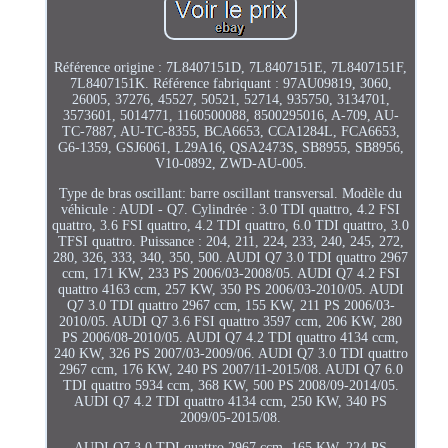
Référence origine : 7L8407151D, 7L8407151E, 7L8407151F,
7L8407151K. Référence fabriquant : 97AU09819, 3060,
26005, 37276, 45527, 50521, 52714, 935750, 3134701,
3573601, 5014771, 1160500088, 8500295016, A-709, AU-
TC-7887, AU-TC-8355, BCA6653, CCA1284L, FCA6653,
G6-1359, GSJ6061, L29A16, QSA2473S, SB8955, SB8956,
V10-0892, ZWD-AU-005.
Type de bras oscillant: barre oscillant transversal. Modèle du
véhicule : AUDI - Q7. Cylindrée : 3.0 TDI quattro, 4.2 FSI
quattro, 3.6 FSI quattro, 4.2 TDI quattro, 6.0 TDI quattro, 3.0
TFSI quattro. Puissance : 204, 211, 224, 233, 240, 245, 272,
280, 326, 333, 340, 350, 500. AUDI Q7 3.0 TDI quattro 2967
ccm, 171 KW, 233 PS 2006/03-2008/05. AUDI Q7 4.2 FSI
quattro 4163 ccm, 257 KW, 350 PS 2006/03-2010/05. AUDI
Q7 3.0 TDI quattro 2967 ccm, 155 KW, 211 PS 2006/03-
2010/05. AUDI Q7 3.6 FSI quattro 3597 ccm, 206 KW, 280
PS 2006/08-2010/05. AUDI Q7 4.2 TDI quattro 4134 ccm,
240 KW, 326 PS 2007/03-2009/06. AUDI Q7 3.0 TDI quattro
2967 ccm, 176 KW, 240 PS 2007/11-2015/08. AUDI Q7 6.0
TDI quattro 5934 ccm, 368 KW, 500 PS 2008/09-2014/05.
AUDI Q7 4.2 TDI quattro 4134 ccm, 250 KW, 340 PS
2009/05-2015/08.
AUDI Q7 3.0 TDI quattro 2967 ccm, 165 KW, 224 PS