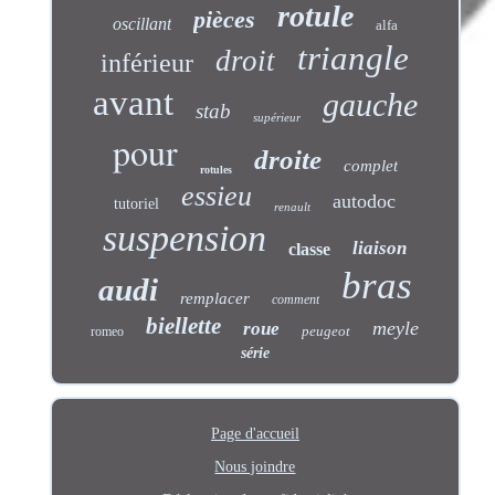
rotule
pièces
oscillant
alfa
triangle
droit
inférieur
avant
gauche
stab
supérieur
pour
droite
complet
rotules
essieu
autodoc
tutoriel
renault
suspension
liaison
classe
bras
audi
remplacer
comment
biellette
meyle
roue
peugeot
romeo
série
Page d'accueil
Nous joindre